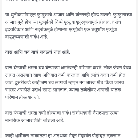
या धुलीकणांपासून फुप्पुसाचे आजार आणि कॅन्सरही होऊ शकतो. फुप्फुसाच्या
आजारामुळे होणाऱ्या मृत्यूपैकी निम्मे मृत्यू वायूप्रदूषणामुळे होतात. तसंच
हृदयविकार आणि स्ट्रोकमुळे होणाऱ्या मृत्यूपैकी एक चतुर्थांश मृत्यूंचा
वायूप्रूषणाशी संबंध आहे.
वास आणि चव याचं जवळचं नातं आहे.
वास घेण्याची क्षमता चव घेण्याच्या क्षमतेवरही परिणाम करते. लोक जेवण बेचव
लागत असल्यानं खाणं अजिबात कमी करतात आणि त्यांचं वजन कमी होत
जातं. दुसरीकडे काहीजण चव लागावी म्हणून मग जास्त मीठ किंवा जास्त
साखर असलेले पदार्थ खाऊ लागतात, ज्याचा तब्येतीवर आणखी घातक
परिणाम होऊ शकतो.
वास घेण्याची क्षमता कमी होण्याचा संबंध संशोधकांनी नैराश्यासारख्या
मानसिक आजाराशीही जोडला आहे.
काही धुलीकण नाकातला हा अडथळा भेदून मेंदूपर्यंत पोहोचून नुकसान