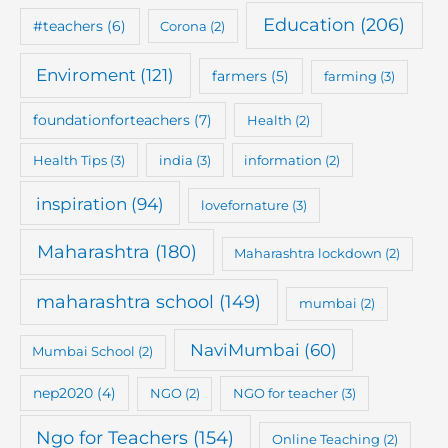
Education
(206)
#teachers
(6)
Corona
(2)
Enviroment
(121)
farmers
(5)
farming
(3)
foundationforteachers
(7)
Health
(2)
Health Tips
(3)
india
(3)
information
(2)
inspiration
(94)
lovefornature
(3)
Maharashtra
(180)
Maharashtra lockdown
(2)
maharashtra school
(149)
mumbai
(2)
NaviMumbai
(60)
Mumbai School
(2)
nep2020
(4)
NGO
(2)
NGO for teacher
(3)
Ngo for Teachers
(154)
Online Teaching
(2)