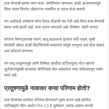
वास घेण्याची क्षमता जाणं याला ‘अ‍ॅनोस्मिया’ म्हणतात. काही आजारपणांमुळे
किंवा सतत सिगरेट ओढणाऱ्या व्यक्तींना हा त्रास होऊ शकतो.
पण अलीकडे अनेकांना बरेच दिवस तोंडाची चव गेली आहे किंवा वास घेण्याची
क्षमता कमी झाली आहे, असा त्रास जणावतो आहे, विशेषतः शहरी भागात.
कोरोना विषाणूसारखा संसर्ग, ऋतू बदलताना झालेलं सर्दी-पडसं, तुम्ही
घेतलेली औषधं, काही व्हिटॅमिन्सची कमतरता यांमुळे तात्पुरतं असं होऊ शकतं,
असं डॉक्टर्स सांगतात.
पण वायू प्रदूषणामुळे आणि विशेषत: हवेतील पार्टिकयुलेट मॅटर म्हणजे
धुलीकणांमुळेही कायमचा अ‍ॅनोस्मिया होत असल्याचं नव्या संशोधनातून समोर
आलं आहे.
प्रदूषणामुळे नाकावर कसा परिणाम होतो?
वास घेण्याच्या क्षमतेवर परिणाम होण्यामागे मुख्य कारण आहे हवेतील
पार्टिक्यूलेट मॅटर अर्थात PM 2.5 हे धुलीकण, ज्यांचा आकार मानवी