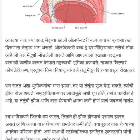
आपल्या नाकाच्या आत, मेंदूच्या खाली ओलफॅक्टरी बल्ब नावाचा ब्रशसारखा
दिसणारा तंतूमय भाग असतो. ओलफॅक्टरी बल्ब हे घ्राणेंद्रियाच्या नसेचं टोक
आहे जी नस मेंदूशी जोडलेली असते आणि आपल्याला एखाद्या वस्तूच्या
वासाची जाणीव करून देण्यात महत्त्वाची भूमिका बजावते. नाकात शिरणारे
कोणतेही कण, प्रदूषकं किंवा विषाणू यांना हे तंतू मेंदूत शिरण्यापासून रोखतात.
पण सतत अशा धुलीकणांचा मारा झाला, तर या तंतूंना सूज येऊ शकते, त्यांची
झीज होऊ शकते. समुद्रकिनाऱ्यावर लाटांमुळे जशी धूप होते, तसंच काहीसं हे
आहे. या तंतूंची झीज आणि वास घेण्याची क्षमता कमी होणं याचं जवळचं नातंय.
स्वाभाविकपणे जितकं वय जास्त, तितकं ही झीज होण्याचं प्रमाण झास्त
असतं आणि त्याचा वास घेण्याच्या क्षमतेवर कमी होते. वयानुसार वास घेण्याच्या
क्षमतेवर परिणाम होतो, असं याआधी स्टॉकहोमच्या इनग्रिड एकस्ट्रॉम यांनी
केलेल्या संशोधनातून समोर आलं होतं.