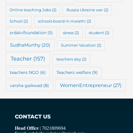
Online teaching Jobs
(2)
Russia Ukraine war
(2)
School
(2)
schools board in marathi
(2)
srdalvifoundation
(5)
stress
(2)
student
(2)
SudhaMurthy
(20)
Summer Vacation
(2)
Teacher
(157)
teachers day
(2)
teachers NGO
(6)
Teachers welfare
(9)
WomenEntrepreneur
(27)
varsha gaikwad
(8)
CONTACT US
Head Office
| 7021809694