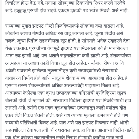
विचलित होऊ देऊ नये. मनाला सोहम् च्या ठिकाणीच स्थिर करणे गरजेचे
आहे. हळूहळू प्रगती होत राहते. एकदम झटकी पट सर्वच मिळते, असे नाही.
सध्याच्या युगात झटपट गोष्टी मिळविण्याकडे लोकांचा कल वाढला आहे.
लोकांना अशाच गोष्टीत अधिक रस वाटू लागला आहे. जुन्या पिढीत असे
नव्हते. जुन्या पिढीत सहनशीलता खूप होती. हे सांगणारे अनेक उदाहरणे देता
येऊ शकतात. प्रगतीच्या वेगामुळे झटपट यश मिळायला हवे ही मानसिकता
आता रुढ झाली आहे. पण अशाने सहनशीलता कमी झाली आहे. शेतकऱ्यांच्या
आत्महत्या या अशाच काही विचारातून होत आहेत. कर्जबाजारीपणा आणि
अवेळी पावसाने झालेल्या नुकसानीतून कृषी उत्पादकांमध्ये नैराश्याचे
वातावरण निर्माण होते आणि यातूनच शेतकऱ्यांच्या आत्महत्या होत आहेत. हे
प्रमाण तरुण शेतकऱ्यांमध्ये अधिक असल्याचेही पाहायला मिळत आहे.
आत्महत्या केलेल्या एका द्राक्ष उत्पादकाच्या वडिलांची प्रतिक्रिया खूपच
बोलकी होती. ते म्हणाले की, सध्याच्या पिढीला झटपट यश मिळविण्याची हाव
लागली आहे. त्यांनी एक एकर द्राक्षबागेच्या उत्पन्नातून काही वर्षातच दीड
एकर शेती विकत घेतली होती. असे यश त्यांच्या मुलाला कमवायचे होते, पण
सध्याची परिस्थिती बिकट आहे. यात असे यश झटपट मिळणार नाही. थोडी
सहनशीलता ठेवायला हवी. धीर धरायला हवा. हा विचार आताच्या पिढीत नाही.
एक-दोन वर्षाच्या नुकसानीतून इतके निराश होण्याची काहीच गरज नाही.