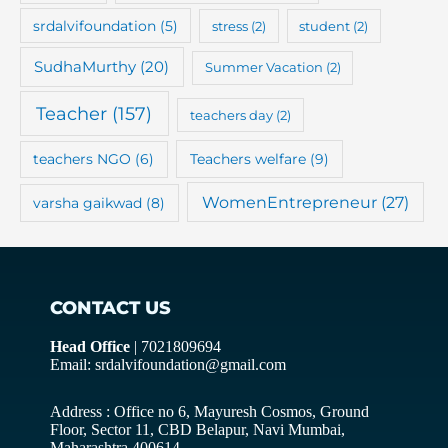
srdalvifoundation
(5)
stress
(2)
student
(2)
SudhaMurthy
(20)
Summer Vacation
(2)
Teacher
(157)
teachers day
(2)
teachers NGO
(6)
Teachers welfare
(9)
WomenEntrepreneur
(27)
varsha gaikwad
(8)
CONTACT US
Head Office
| 7021809694
Email: srdalvifoundation@gmail.com
Address : Office no 6, Mayuresh Cosmos, Ground
Floor, Sector 11, CBD Belapur, Navi Mumbai,
Maharashtra 400614.