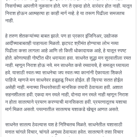
निसर्गाच्या आपत्तीने नुकसान होते. पण ते एकदा होते. वारंवार होत नाही. यातून
निराश होऊन आत्महत्या हा काही मार्ग नव्हे. हे या तरूण पिढीला समजतच
नाही.
हे तरुण शेतकऱ्यांच्या बाबत झाले. पण हा प्रकार इंजिनिअर, उद्योजक
आदींच्याबाबतही पाहायला मिळतो. झटपट श्रीमंत होण्याचा लोभ नव्या
पिढीला कसा लागला आहे आणि तो किती धोकादायक आहे, हे यातून स्पष्ट
होते. कोणत्याही गोष्टीत धीर धरायला हवा. साधनेत सुद्धा मन सुरवातीला रमत
नाही. म्हणून निराश होऊ नये. मन साधनेत कसे रमवायचे, हे समजून घ्यायला
हवे. यासाठी स्वतःच्या साधनेचा जप स्वतःच्या कानांनी ऐकायला शिकले
पाहिजे. म्हणजे मन साधनेवर हळूहळू स्थिर होईल. ही क्रिया सतत होईल
असेही नाही. मनाच्या स्थिरतेसाठी मानसिक तयारी ठेवायला हवी. अशात
सहनशीलता हवी. एकदा मन रमले नाही, दोनदा मन रमले नाही म्हणून निराश
न होता सातत्याने प्रयत्न करण्याची मानसिकता हवी. प्रयत्नातूनच यशाचा
मार्ग मिळत असतो. पयत्नातील सातत्यच यशाकडे खेचून आणत असते.
साधनेत सातत्य ठेवल्यास यश हे निश्चितच मिळते. साधनेतील यशासाठी
मनात चांगले विचार, चांगले अनुभव ठेवायला हवेत. सातत्याने तसा विचार