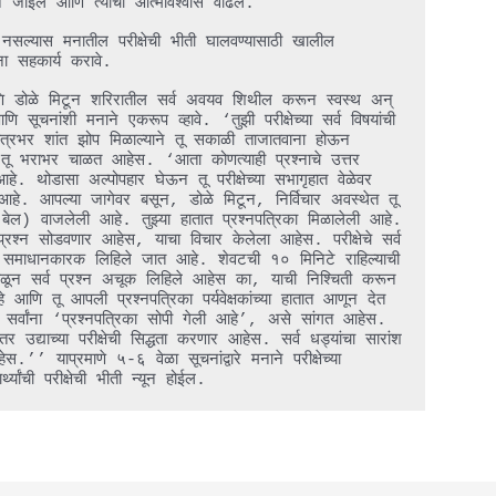
घून जाईल आणि त्याचा आत्मविश्वास वाढेल.

 वेळ नसल्यास मनातील परीक्षेची भीती घालवण्यासाठी खालील 
ा सहकार्य करावे.

े आणि डोळे मिटून शरिरातील सर्व अवयव शिथील करून स्वस्थ अन् 
सूचनांशी मनाने एकरूप व्हावे. ‘तुझी परीक्षेच्या सर्व विषयांची 
 रात्रभर शांत झोप मिळाल्याने तू सकाळी ताजातवाना होऊन 
ू भराभर चाळत आहेस. ‘आता कोणत्याही प्रश्नाचे उत्तर 
े. थोडासा अल्पोपहार घेऊन तू परीक्षेच्या सभागृहात वेळेवर 
े. आपल्या जागेवर बसून, डोळे मिटून, निर्विचार अवस्थेत तू 
ेल) वाजलेली आहे. तुझ्या हातात प्रश्नपत्रिका मिळालेली आहे. 
प्रश्न सोडवणार आहेस, याचा विचार केलेला आहेस. परीक्षेचे सर्व 
त्तर समाधानकारक लिहिले जात आहे. शेवटची १० मिनिटे राहिल्याची 
ळून सर्व प्रश्न अचूक लिहिले आहेस का, याची निश्चिती करून 
ि तू आपली प्रश्नपत्रिका पर्यवेक्षकांच्या हातात आणून देत 
ांना ‘प्रश्नपत्रिका सोपी गेली आहे’, असे सांगत आहेस. 
द्याच्या परीक्षेची सिद्धता करणार आहेस. सर्व धड्यांचा सारांश 
 याप्रमाणे ५-६ वेळा सूचनांद्वारे मनाने परीक्षेच्या 
्थ्यांची परीक्षेची भीती न्यून होईल.