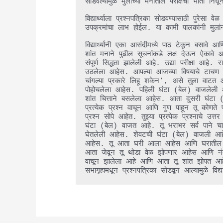
सोडवल्यामुळे मुलाच्या मनातील परीक्षेची भीती नि
विद्यार्थ्याला प्रश्नपत्रिका सोडवण्यासाठी पुरेसा
उपक्रमांचा लाभ होईल. या कामी पालकांनी मुलांन
विद्यार्थ्यांनी एका आसंदीमध्ये पाठ टेकून बसाव
शांत मनाने पुढील सूचनांकडे लक्ष देऊन ऐकावे आणि 
संपूर्ण सिद्धता झालेली आहे. उद्या परीक्षा आहे.
उठलेला आहेस. आपल्या आजच्या विषयाचे टाचण त
चांगल्या प्रकारे लिहू शकेन’, असे तुला वाटत आह
पोहोचलेला आहेस. पहिली घंटा (बेल) वाजलेली आह
शांत चित्ताने बसलेला आहेस. आता दुसरी घंटा (ब
प्रत्येक प्रश्न वाचून आणि गुण पाहून तू कोणते 
प्रश्न सोपे आहेत. तुझ्या प्रत्येक प्रश्नाचे उ
घंटा (बेल) वाजत आहे. तू भराभर सर्व पाने चा
घेतलेली आहेस. शेवटची घंटा (बेल) वाजली आहे आण
आहेस. तू आता घरी आला आहेस आणि घरातील सर्व
आता जेवून तू थोडा वेळ झोपणार आहेस आणि नंतर उ
वाचून झालेला आहे आणि आता तू शांत झोपत आहेस.’’
सभागृहामधून प्रश्नपत्रिका सोडवून आल्यामुळे विद्यार