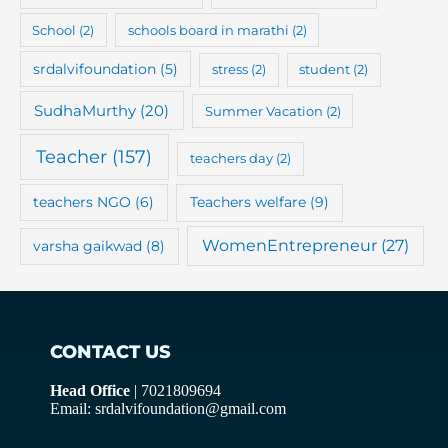
School
(2)
schools board in marathi
(2)
srdalvifoundation
(5)
stress
(2)
student
(2)
SudhaMurthy
(20)
Summer Vacation
(2)
Teacher
(157)
teachers day
(2)
teachers NGO
(6)
Teachers welfare
(9)
WomenEntrepreneur
(27)
varsha gaikwad
(8)
CONTACT US
Head Office
| 7021809694
Email: srdalvifoundation@gmail.com