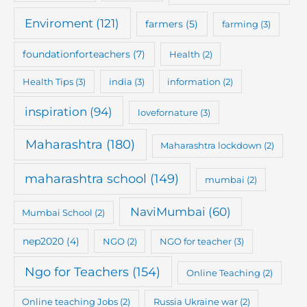
Enviroment
(121)
farmers
(5)
farming
(3)
foundationforteachers
(7)
Health
(2)
Health Tips
(3)
india
(3)
information
(2)
inspiration
(94)
lovefornature
(3)
Maharashtra
(180)
Maharashtra lockdown
(2)
maharashtra school
(149)
mumbai
(2)
NaviMumbai
(60)
Mumbai School
(2)
nep2020
(4)
NGO
(2)
NGO for teacher
(3)
Ngo for Teachers
(154)
Online Teaching
(2)
Online teaching Jobs
(2)
Russia Ukraine war
(2)