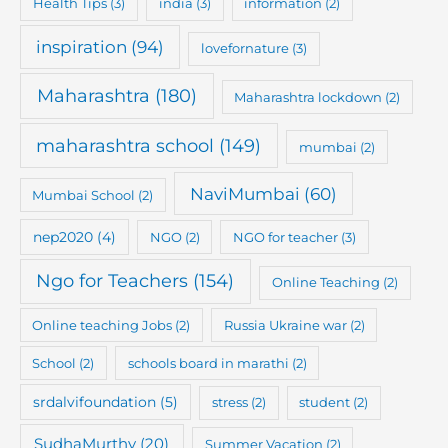
Health Tips
(3)
india
(3)
information
(2)
inspiration
(94)
lovefornature
(3)
Maharashtra
(180)
Maharashtra lockdown
(2)
maharashtra school
(149)
mumbai
(2)
NaviMumbai
(60)
Mumbai School
(2)
nep2020
(4)
NGO
(2)
NGO for teacher
(3)
Ngo for Teachers
(154)
Online Teaching
(2)
Online teaching Jobs
(2)
Russia Ukraine war
(2)
School
(2)
schools board in marathi
(2)
srdalvifoundation
(5)
stress
(2)
student
(2)
SudhaMurthy
(20)
Summer Vacation
(2)