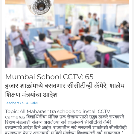
हजार शाळांमध्ये बसवणार
सीसीटीव्ही
कॅमेरे;
शालेय
शिक्षण
मंत्र्यांचा
आदेश
Mumbai School CCTV: 65
हजार शाळांमध्ये बसवणार सीसीटीव्ही कॅमेरे; शालेय
शिक्षण मंत्र्यांचा आदेश
Teachers
/
S. R. Dalvi
Topic: All Maharashtra schools to install CCTV
cameras विद्यार्थिनींचा लैंगिक छळ रोखण्यासाठी उद्धव ठाकरे सरकारने
शिक्षण मंडळाशी संलग्न असलेल्या सर्व शाळांमध्ये सीसीटीव्ही कॅमेरे
बसवण्याचे आदेश दिले आहेत. राज्यातील सर्व सरकारी शाळांमध्ये सीसीटीव्ही
बसवण्यात येणार असल्याची माहिती मुंबईच्या शिक्षणमंत्री वर्षा गायकवाड (