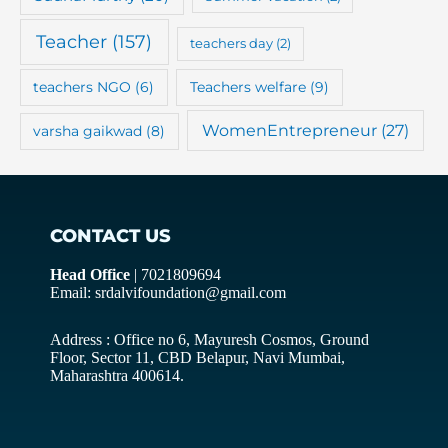
Teacher
(157)
teachers day
(2)
teachers NGO
(6)
Teachers welfare
(9)
WomenEntrepreneur
(27)
varsha gaikwad
(8)
CONTACT US
Head Office
| 7021809694
Email: srdalvifoundation@gmail.com
Address : Office no 6, Mayuresh Cosmos, Ground
Floor, Sector 11, CBD Belapur, Navi Mumbai,
Maharashtra 400614.