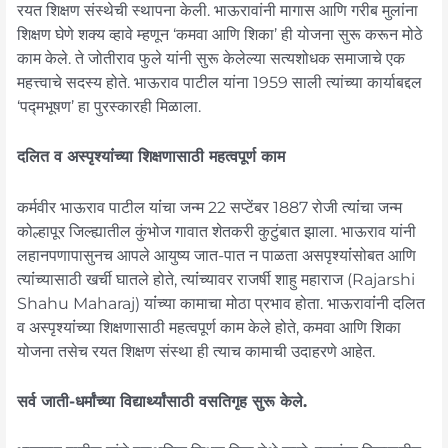
रयत शिक्षण संस्थेची स्थापना केली. भाऊरावांनी मागास आणि गरीब मुलांना
शिक्षण घेणे शक्य व्हावे म्हणून ‘कमवा आणि शिका’ ही योजना सुरू करून मोठे
काम केले. ते जोतीराव फुले यांनी सुरू केलेल्या सत्यशोधक समाजाचे एक
महत्त्वाचे सदस्य होते. भाऊराव पाटील यांना 1959 साली त्यांच्या कार्याबद्दल
‘पद्मभूषण’ हा पुरस्कारही मिळाला.
दलित व अस्पृश्यांंच्या शिक्षणासाठी महत्वपूर्ण काम
कर्मवीर भाऊराव पाटील यांंचा जन्म 22 सप्टेंबर 1887 रोजी त्यांंचा जन्म
कोल्हापूर जिल्ह्यातील कुंभोज गावात शेतकरी कुटुंबात झाला. भाऊराव यांनी
लहानपणापासुनच आपले आयुष्य जात-पात न पाळता असपृश्यांंसोबत आणि
त्यांंच्यासाठी खर्ची घातले होते, त्यांंच्यावर राजर्षी शाहु महाराज (Rajarshi
Shahu Maharaj) यांंच्या कामाचा मोठा प्रभाव होता. भाऊरावांंनी दलित
व अस्पृश्यांंच्या शिक्षणासाठी महत्वपूर्ण काम केले होते, कमवा आणि शिका
योजना तसेच रयत शिक्षण संस्था ही त्याच कामाची उदाहरणे आहेत.
सर्व जाती-धर्मांच्या विद्यार्थ्यांसाठी वसतिगृह सुरू केले.