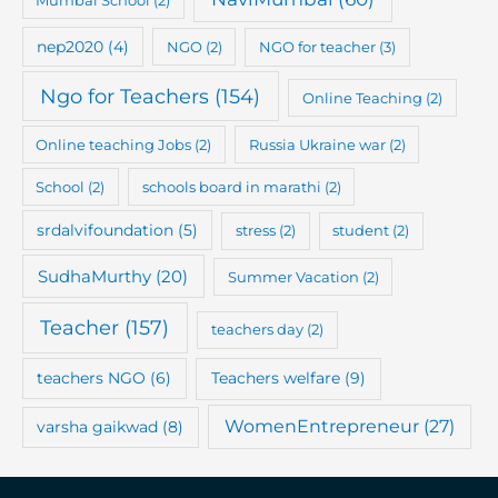
nep2020
(4)
NGO
(2)
NGO for teacher
(3)
Ngo for Teachers
(154)
Online Teaching
(2)
Online teaching Jobs
(2)
Russia Ukraine war
(2)
School
(2)
schools board in marathi
(2)
srdalvifoundation
(5)
stress
(2)
student
(2)
SudhaMurthy
(20)
Summer Vacation
(2)
Teacher
(157)
teachers day
(2)
teachers NGO
(6)
Teachers welfare
(9)
WomenEntrepreneur
(27)
varsha gaikwad
(8)