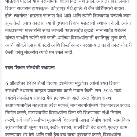
भाऊराव पाटील यांचे प्राथमिक शिक्षण विटा येथे झाले. त्यानंतर विद्यालयीन
शिक्षण राजाराम हायस्कूल- कोल्हापूर येथे झाले. ते जैन बोर्डिंगमध्ये राहात
होते. त्यानंतर भाऊराव सातारा येथे आले आणि त्यांनी शिकवण्या घेण्याचे काम
सुरू केले. त्याच काळात त्यांनी दुधगाव शिक्षण मंडळाची स्थापना केली. त्यांना
माधवअण्णा मास्तरांनी साथ लाभली. भाऊसाहेब कुदळे, नानासाहेब येडेकर
यांच्या साथीने त्यांनी सर्व जाती-धर्मांच्या विद्यार्थ्यांसाठी वसतिगृह सुरू केले.
त्यांनी ओगले ग्लास फॅक्‍टरी आणि किर्लोस्कर कारखान्यात काही काळ नोकरी
केली; परंतु नोकरीत त्यांचे मन रमले नाही.
रयत शिक्षण संस्थेची स्थापना
4 ऑक्‍टोबर 1919 रोजी विजया दशमीच्या मुहूर्तावर त्यांनी रयत शिक्षण
संस्थेची स्थापना कऱ्हाड जवळच्या काले गावात केली. सन 1924 मध्ये
रयतचे कार्यालय सातारा येथे हलवण्यात आले. रयत शिक्षण संस्था
स्थापण्यामागील महत्त्वाचा उद्देश म्हणजे, मागासवर्गीयांमध्ये शिक्षणाबद्दल आवड
निर्माण करणे, मागासवर्गीय विद्यार्थ्यांना विना फी शिक्षणाच्या संधी निर्माण
करणे, सर्व जाती-धर्मांच्या मुलांमध्ये शिक्षणाची आवड निर्माण करणे, सामाजिक
सुधारणांसाठी जुन्या प्रथा, रूढी- परंपरा, चालीरीती बंद करणे, एकत्र काम
करण्यावर भर देणे आणि एकी हेच बळ याचा पुरस्कार करणे, विद्यार्थ्यांना