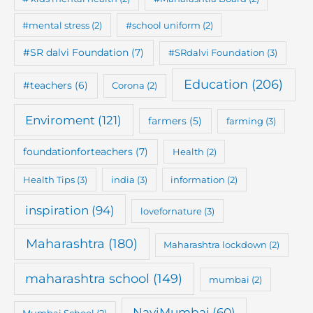
#mental stress
(2)
#school uniform
(2)
#SR dalvi Foundation
(7)
#SRdalvi Foundation
(3)
Education
(206)
#teachers
(6)
Corona
(2)
Enviroment
(121)
farmers
(5)
farming
(3)
foundationforteachers
(7)
Health
(2)
Health Tips
(3)
india
(3)
information
(2)
inspiration
(94)
lovefornature
(3)
Maharashtra
(180)
Maharashtra lockdown
(2)
maharashtra school
(149)
mumbai
(2)
NaviMumbai
(60)
Mumbai School
(2)