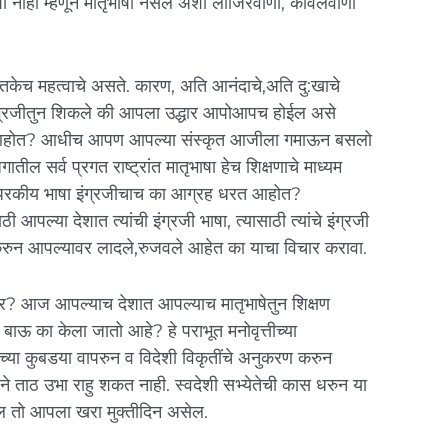
भाषा नाही म्हणून मातृभाषा नसेल अशी लाजिरवाणी, केविलवाणी
इतकेच महत्वाचे असते. कारण, अति आनंदाचे,अति दु:खाचे
ग इंग्रजीतुन शिकले की आपला उद्धार आपो‌आपच हो‌ईल असे
वत आहोत? आधीच आपण आपल्या संस्कृत आजीला गमा‌ऊन बसलो
तील सर्व प्रगत राष्ट्रांत मातृभाषा हेच शिक्षणाचे माध्यम
ा परकीय भाषा इंग्रजीचाच का आग्रह धरत आहोत?
साठी आपल्या देशात त्यांची इंग्रजी भाषा, त्यासाठी त्यांचे इंग्रजी
 करुन आपल्यावर लादले,रुजवले आहेत का याचा विचार करावा.
र? आज आपल्याच देशात आपल्याच मातृभाषेतुन शिक्षण
 बा‌ऊ का केला जातो आहे? हे पराभूत मनोवृत्तीच्या
ेच्या कुबडया वापरुन व विदेशी विकृतींचे अनुकरण करुन
ने ताठ उभा राहु शकत नाही. स्वदेशी सभ्येतेची कास धरुन या
‌ईल तो आपला खरा मुक्तीदिन असेल.