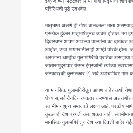
इंग्रजीच्या अट्टहासापायी भावी पिढ्यांना ज्ञान
परिस्थिती पुढे उदभवेल.
मातृभाषा असणे ही गोष्ट बालकाला माता असण्या‌
प्रत्येक हुंकार मातृभाषेतुनच व्यक्त होतात. म
दिवास्वप्न आपण आपल्या पाल्यांना का दाख
आहोत, उद्या मायमराठीलाही आम्ही पोरके हो‌ऊ. जगा
असताना आम्हीच गुलामगिरीचे प्रतिक असणार्‍य
सातासमुद्रापार ये‌ऊन इंग्रजांनी त्यांच्या स्वार्था
संस्कार(की कुसंस्कार ?) सर्व अडचणींवर मात
या मानसिक गुलामगिरीतुन आपण बाहेर कधी येणा
घेण्यास,सर्व दैनंदिन व्यवहार करण्यास अडचणींचा
स्वाभीमानशून्य समाजाचे लक्षण आहे. परकीय भाष
कुठलाही देश प्रगती करु शकत नाही. स्वाभीमाना
मानसिक गुलामगिरीतुन देश ज्या दिवशी बाहेर ये