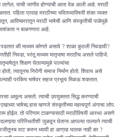
ी लागेल, याची जाणीव होण्याची आता वेळ आली आहे. मराठी
तात. पहिला प्रवाह मराठीच्या भवितव्याविषयी शंका व्यक्त
तून, आविष्कारातून मराठी भाषेची आणि संस्कृतीची पाळेमुळे
साशंकता न बाळगणारा आहे.
श्न पडतात की माध्यम कोणते असावे ? शाळा कुठली निवडावी?
तीही निवडा, परंतू माध्यम मातृभाषा मराठीच असले पाहिजे.
ृभाषेतून शिक्षण घेतल्यामुळे पाल्यांचा
तो, त्यातूनच निरोगी समाज निर्माण होतो. शिवाय असे
ुठल्याही परकिय भाषेवर सहज प्रभूत्व मिळ‌ऊ शकतात.
ारसा अमूल्य असतो. त्याची उपयुक्तता सिद्ध करण्याची
ध्या भाषेचा र्‍हास म्हणजे संस्कृतीच्या महत्वपूर्ण अंगाचा लोप.
परिणाम हो‌ईल. तो परिणाम टाळण्यासाठी मराठीविषयी आस्था असणे
णार्‍या परिस्थितीशी जुळवून घेताना आपल्या पाल्याने त्याची
ंग्रजीतूनच वाट करुन ध्यावी हा आग्रह घातक नाही का ?