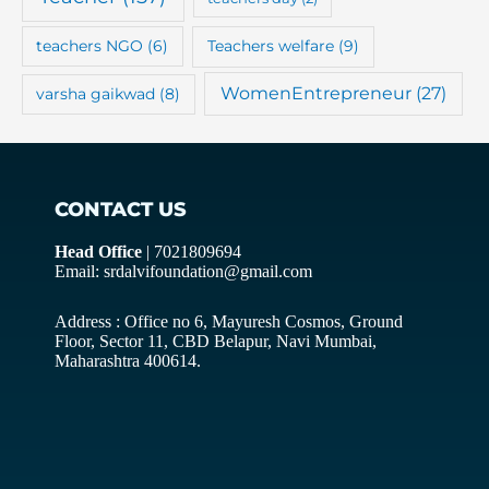
teachers NGO
(6)
Teachers welfare
(9)
WomenEntrepreneur
(27)
varsha gaikwad
(8)
CONTACT US
Head Office
| 7021809694
Email: srdalvifoundation@gmail.com
Address : Office no 6, Mayuresh Cosmos, Ground
Floor, Sector 11, CBD Belapur, Navi Mumbai,
Maharashtra 400614.