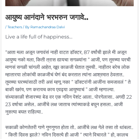
आयुष्य आनंदाने भरभरुन जगावे..
/
Teachers
/ By
Ramachandraa Dalvi
Live a life full of happiness…
“आता मला अजून जगावंसं नाही वाटत डॉक्टर, 87 वर्षांची झाले मी अजून
आयुष्य नको मला, किती त्रास द्यायचा सगळ्यांना ” आजी, पण तुमच्या घरची
माणसं सगळी चांगली आहेत, खूप काळजी घेतात तुमची.. नाहीतर बरेच लोक
म्हातारया लोकांची काळजीचं घेणं बंद करतात त्यांना आश्रमात ठेवतात..
तुमच्या घरच्यांसाठी तरी असं म्हणू नका ” डॉक्टरांनी आजींना समजावलं ” ते
बाकी खरंय, पण करायच काय एवढ्या आयुष्याचं ” आजी म्हणाल्या.
संध्याकाळी शेजारच्या बेड वर एक नविन पेशंट आला.. पोरगेलासा.. अगदी 22
23 वर्षाचा असेल.. आजींचे लक्ष जाताच त्यांच्याकडे बघुन हसला.. आजी
नुसत्या बघत राहिल्या..
सकाळी कोणतेतरी गाणे गुणगुणत होता तो.. आजींचे लक्ष गेले तसा तो थांबला..
” किती दिवस झाले? नविन दिसत्ये ही आजी ” त्याने विचारले ” हो, कालच