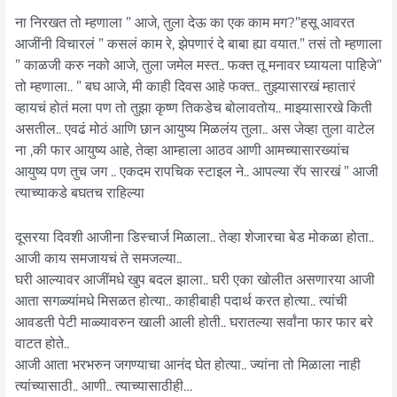
ना निरखत तो म्हणाला ” आजे, तुला देऊ का एक काम मग?”हसू आवरत
आजींनी विचारलं ” कसलं काम रे, झेपणारं दे बाबा ह्या वयात.” तसं तो म्हणाला
” काळजी करु नको आजे, तुला जमेल मस्त.. फक्त तू मनावर घ्यायला पाहिजे”
तो म्हणाला.. ” बघ आजे, मी काही दिवस आहे फक्त.. तुझ्यासारखं म्हातारं
व्हायचं होतं मला पण तो तुझा कृष्ण तिकडेच बोलावतोय.. माझ्यासारखे किती
असतील.. एवढं मोठं आणि छान आयुष्य मिळलंय तुला.. अस जेव्हा तुला वाटेल
ना ,की फार आयुष्य आहे, तेव्हा आम्हाला आठव आणी आमच्यासारख्यांच
आयुष्य पण तुच जग .. एकदम रापचिक स्टाइल ने.. आपल्या रॅप सारखं ” आजी
त्याच्याकडे बघतच राहिल्या
दूसरया दिवशी आजीना डिस्चार्ज मिळाला.. तेव्हा शेजारचा बेड मोकळा होता..
आजी काय समजायचं ते समजल्या..
घरी आल्यावर आजींमधे खुप बदल झाला.. घरी एका खोलीत असणारया आजी
आता सगळ्यांमधे मिसळत होत्या.. काहीबाही पदार्थ करत होत्या.. त्यांची
आवडती पेटी माळ्यावरुन खाली आली होती.. घरातल्या सर्वांना फार फार बरे
वाटत होते..
आजी आता भरभरुन जगण्याचा आनंद घेत होत्या.. ज्यांना तो मिळाला नाही
त्यांच्यासाठी.. आणी.. त्याच्यासाठीही…