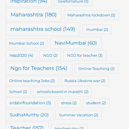
inspiration
(94)
lovefornature
(3)
Maharashtra
(180)
Maharashtra lockdown
(2)
maharashtra school
(149)
mumbai
(2)
NaviMumbai
(60)
Mumbai School
(2)
nep2020
(4)
NGO
(2)
NGO for teacher
(3)
Ngo for Teachers
(154)
Online Teaching
(2)
Online teaching Jobs
(2)
Russia Ukraine war
(2)
School
(2)
schools board in marathi
(2)
srdalvifoundation
(5)
stress
(2)
student
(2)
SudhaMurthy
(20)
Summer Vacation
(2)
Teacher
(157)
teachers day
(2)