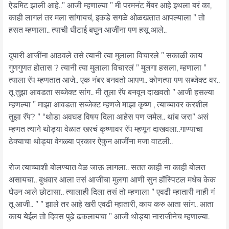
ऐडमिट झाली आहे..” आजी म्हणाल्या ” मी परमनंट मेंबर आहे इथला बरं का,
काही लागलं तर मला सांगायचं, इकडे सगळे ओळखतात आपल्याला ” तो
हसत म्हणाला.. त्याची धीटाई बघुन आजींना पण हसू आले..
दुपारी आजींना आठवले तसे त्यानी त्या मुलाला विचारले ” सकाळी काय
गुणगुणत होतास ? त्यानी त्या मुलाला विचारलं ” मुलगा हसला, म्हणाला ”
त्याला रॅप म्हणतात आजे.. एक नंबर बनवतो आपण.. कोणत्या पण सब्जेक्ट वर..
तू तुझा आवडता सब्जेक्ट सांग.. मी तुला रॅप बनवून दाखवतो ” आजी हसल्या
म्हणल्या ” माझा आवडता सब्जेक्ट म्हणजे माझा कृष्ण , त्याच्यावर करशील
तुझा रॅप? ” “थोडा अवघड विषय दिला आहेस पण जमेल.. थांब जरा” असं
म्हणत त्याने थोड्या वेळात खरचं कृष्णावर रॅप म्हणून दाखवला..गाण्याचा
ठेक्याचा थोड्या वेगळ्या प्रकार ऐकुन आजींना मजा वाटली..
रोज त्याच्याशी बोलण्यात वेळ जाऊ लागला.. सतत काही ना काही बोलत
असायचा.. बुधवार आला तसं आजींचा मुलगा आणी सुन हॉस्पिटल मधेच केक
घेउन आले छोटासा.. त्यालाही दिला तसं तो म्हणाला ” एवढी म्हातारी नाही गं
तू आजी.. ” ” झाले तर आहे खरी एवढी म्हातारी, काय करु आता सांग.. आता
काय येईल तो दिवस पुढे ढकलायचा ” आजी थोड्या नाराजीनेच म्हणाल्या.