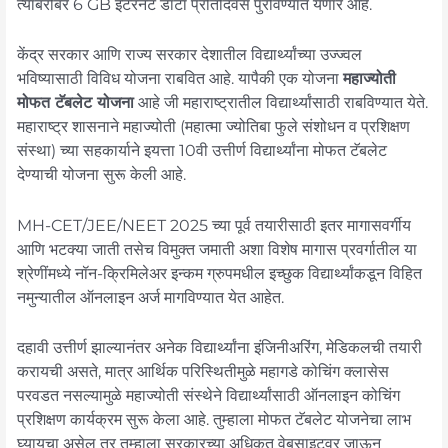
त्याबरोबर 6 GB इंटरनेट डाटा प्रतिदिवस पुरविण्यात येणार आहे.
केंद्र सरकार आणि राज्य सरकार देशातील विद्यार्थ्यांच्या उज्ज्वल
भविष्यासाठी विविध योजना राबवित आहे. यापैकी एक योजना
महाज्योती
मोफत टॅबलेट योजना
आहे जी महाराष्ट्रातील विद्यार्थ्यांसाठी राबविण्यात येते.
महाराष्ट्र शासनाने महाज्योती (महात्मा ज्योतिबा फुले संशोधन व प्रशिक्षण
संस्था) च्या सहकार्याने इयत्ता 10वी उत्तीर्ण विद्यार्थ्यांना मोफत टॅबलेट
देण्याची योजना सुरू केली आहे.
MH-CET/JEE/NEET 2025 च्या पूर्व तयारीसाठी इतर मागासवर्गीय
आणि भटक्या जाती तसेच विमुक्त जमाती अशा विशेष मागास प्रवर्गातील या
श्रेणींमध्ये नॉन-क्रिमिलेअर इन्कम ग्रुपमधील इच्छुक विद्यार्थ्यांकडून विहित
नमुन्यातील ऑनलाइन अर्ज मागविण्यात येत आहेत.
दहावी उत्तीर्ण झाल्यानंतर अनेक विद्यार्थ्यांना इंजिनीअरिंग, मेडिकलची तयारी
करायची असते, मात्र आर्थिक परिस्थितीमुळे महागडे कोचिंग क्लासेस
परवडत नसल्यामुळे महाज्योती संस्थेने विद्यार्थ्यांसाठी ऑनलाइन कोचिंग
प्रशिक्षण कार्यक्रम सुरू केला आहे. तुम्हाला मोफत टॅबलेट योजनेचा लाभ
घ्यायचा असेल तर तुम्हाला सरकारच्या अधिकृत वेबसाइटवर जाऊन