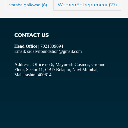
WomenEntrepreneur
(27)
varsha gaikwad
(8)
CONTACT US
Head Office
| 7021809694
Email: srdalvifoundation@gmail.com
Address : Office no 6, Mayuresh Cosmos, Ground
Floor, Sector 11, CBD Belapur, Navi Mumbai,
Maharashtra 400614.