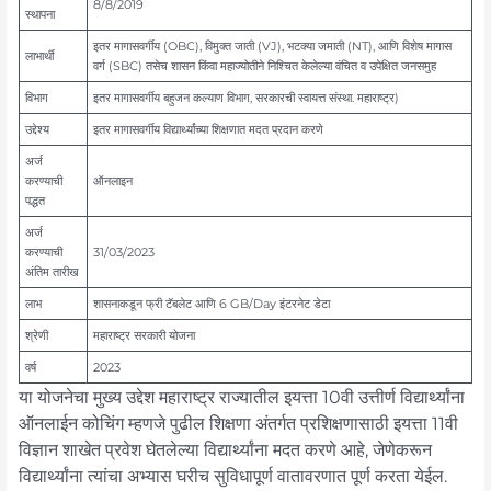
8/8/2019
स्थापना
इतर मागासवर्गीय (OBC), विमुक्त जाती (VJ), भटक्या जमाती (NT), आणि विशेष मागास
लाभार्थी
वर्ग (SBC) तसेच शासन किंवा महाज्योतीने निश्चित केलेल्या वंचित व उपेक्षित जनसमुह
विभाग
इतर मागासवर्गीय बहुजन कल्याण विभाग, सरकारची स्वायत्त संस्था. महाराष्ट्र)
उद्देश्य
इतर मागासवर्गीय विद्यार्थ्यांच्या शिक्षणात मदत प्रदान करणे
अर्ज
करण्याची
ऑनलाइन
पद्धत
अर्ज
करण्याची
31/03/2023
अंतिम तारीख
लाभ
शासनाकडून फ्री टॅबलेट आणि 6 GB/Day इंटरनेट डेटा
श्रेणी
महाराष्ट्र सरकारी योजना
वर्ष
2023
या योजनेचा मुख्य उद्देश महाराष्ट्र राज्यातील इयत्ता 10वी उत्तीर्ण विद्यार्थ्यांना
ऑनलाईन कोचिंग म्हणजे पुढील शिक्षणा अंतर्गत प्रशिक्षणासाठी इयत्ता 11वी
विज्ञान शाखेत प्रवेश घेतलेल्या विद्यार्थ्यांना मदत करणे आहे, जेणेकरून
विद्यार्थ्यांना त्यांचा अभ्यास घरीच सुविधापूर्ण वातावरणात पूर्ण करता येईल.