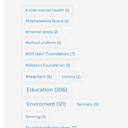
# kids mental health
(2)
#Maharashtra Board
(2)
#mental stress
(2)
#school uniform
(2)
#SR dalvi Foundation
(7)
#SRdalvi Foundation
(3)
#teachers
(6)
Corona
(2)
Education
(206)
Enviroment
(121)
farmers
(5)
farming
(3)
foundationforteachers
(7)