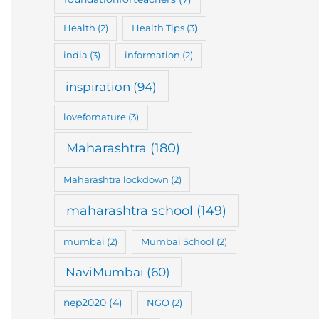
Health
(2)
Health Tips
(3)
india
(3)
information
(2)
inspiration
(94)
lovefornature
(3)
Maharashtra
(180)
Maharashtra lockdown
(2)
maharashtra school
(149)
mumbai
(2)
Mumbai School
(2)
NaviMumbai
(60)
nep2020
(4)
NGO
(2)