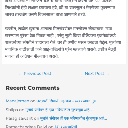
दिशा आपल्याला समजते. वेळीच योग्य मार्गदर्शन करता येते. पण पालक-
शिक्षकांनी हेही लक्षात घ्यायला हवे, की या बालसुलभ मैत्रीच्या फुलण्यात
जास्त हस्तक्षेप करणे विकासाला बाधा आणणारे ठरते.
गल्लीत, शाळेत मुलांना आताशा मित्रांबरोबर मनसोक्त खेळण्यास, गप्पा
मारण्यास पुरेसा वेळ मिळत नाही ; परंतु सुटी किंवा वीकेंडला एकमेकांकडे
पालकांच्या संमतीने राहायला गेले, तर ही उणीव भरून काढता येईल. मुलांच्या
भावनिक वाढीसाठी जसे आई-वडिलांचे प्रेम महत्त्वाचे असते, तशीच मैत्री
भावना ही अतिशय मौल्यवान असते.
←
Previous Post
Next Post
→
Recent Comments
Manajemen
on
छत्रपती शिवाजी महाराज – व्यवस्थापन गुरू
Shilpa
on
मुलांचे संगोपन ही एक भविष्यातील गुंतवणूक आहे…
Parag sawant
on
मुलांचे संगोपन ही एक भविष्यातील गुंतवणूक आहे…
Ramachandraa Dalvi
on
देवी ब्रह्मचारिणी