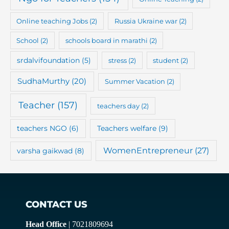
Online teaching Jobs
(2)
Russia Ukraine war
(2)
School
(2)
schools board in marathi
(2)
srdalvifoundation
(5)
stress
(2)
student
(2)
SudhaMurthy
(20)
Summer Vacation
(2)
Teacher
(157)
teachers day
(2)
teachers NGO
(6)
Teachers welfare
(9)
WomenEntrepreneur
(27)
varsha gaikwad
(8)
CONTACT US
Head Office
| 7021809694