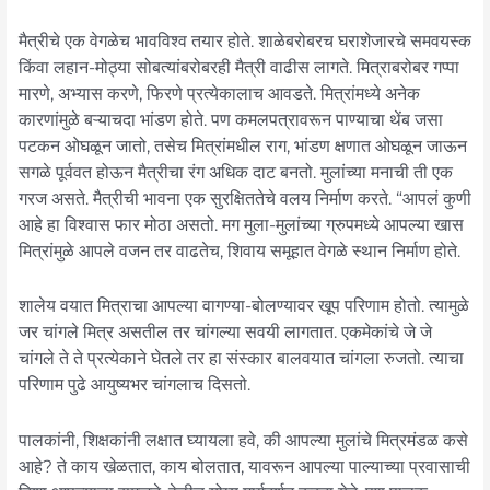
मैत्रीचे एक वेगळेच भावविश्व तयार होते. शाळेबरोबरच घराशेजारचे समवयस्क
किंवा लहान-मोठ्या सोबत्यांबरोबरही मैत्री वाढीस लागते. मित्राबरोबर गप्पा
मारणे, अभ्यास करणे, फिरणे प्रत्येकालाच आवडते. मित्रांमध्ये अनेक
कारणांमुळे बऱ्याचदा भांडण होते. पण कमलपत्रावरून पाण्याचा थेंब जसा
पटकन ओघळून जातो, तसेच मित्रांमधील राग, भांडण क्षणात ओघळून जाऊन
सगळे पूर्ववत होऊन मैत्रीचा रंग अधिक दाट बनतो. मुलांच्या मनाची ती एक
गरज असते. मैत्रीची भावना एक सुरक्षिततेचे वलय निर्माण करते. “आपलं कुणी
आहे हा विश्वास फार मोठा असतो. मग मुला-मुलांच्या ग्रुपमध्ये आपल्या खास
मित्रांमुळे आपले वजन तर वाढतेच, शिवाय समूहात वेगळे स्थान निर्माण होते.
शालेय वयात मित्राचा आपल्या वागण्या-बोलण्यावर खूप परिणाम होतो. त्यामुळे
जर चांगले मित्र असतील तर चांगल्या सवयी लागतात. एकमेकांचे जे जे
चांगले ते ते प्रत्येकाने घेतले तर हा संस्कार बालवयात चांगला रुजतो. त्याचा
परिणाम पुढे आयुष्यभर चांगलाच दिसतो.
पालकांनी, शिक्षकांनी लक्षात घ्यायला हवे, की आपल्या मुलांचे मित्रमंडळ कसे
आहे? ते काय खेळतात, काय बोलतात, यावरून आपल्या पाल्याच्या प्रवासाची