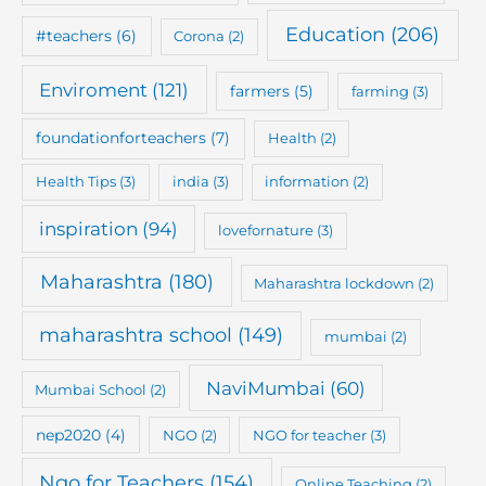
Education
(206)
#teachers
(6)
Corona
(2)
Enviroment
(121)
farmers
(5)
farming
(3)
foundationforteachers
(7)
Health
(2)
Health Tips
(3)
india
(3)
information
(2)
inspiration
(94)
lovefornature
(3)
Maharashtra
(180)
Maharashtra lockdown
(2)
maharashtra school
(149)
mumbai
(2)
NaviMumbai
(60)
Mumbai School
(2)
nep2020
(4)
NGO
(2)
NGO for teacher
(3)
Ngo for Teachers
(154)
Online Teaching
(2)