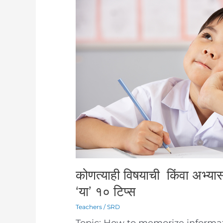
विषयाची
किंवा
अभ्यासाची
माहीती
लक्षात
ठेवण्यासाठी
फॉलो
करा
‘या’
१०
टिप्स
कोणत्याही विषयाची किंवा अभ्यास
‘या’ १० टिप्स
Teachers
/
SRD
Topic: How to memorize informati