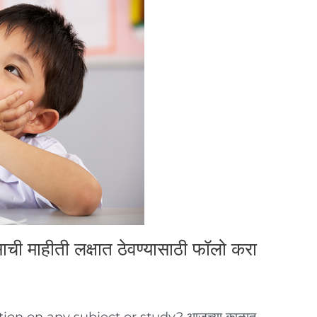
ाची माहीती लक्षात ठेवण्यासाठी फॉलो करा
on on any subject or study? आजच्या काळात