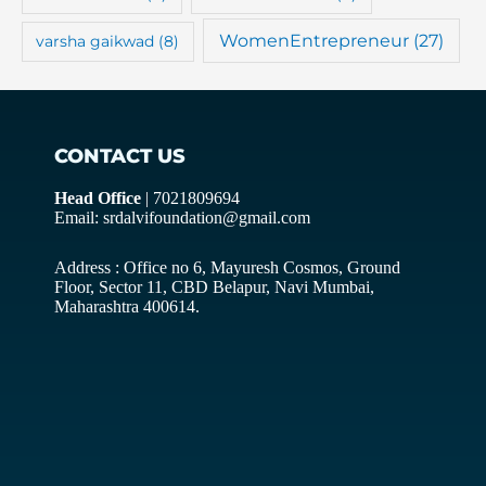
WomenEntrepreneur
(27)
varsha gaikwad
(8)
CONTACT US
Head Office
| 7021809694
Email: srdalvifoundation@gmail.com
Address : Office no 6, Mayuresh Cosmos, Ground
Floor, Sector 11, CBD Belapur, Navi Mumbai,
Maharashtra 400614.