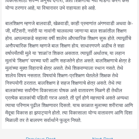
विकासासाठी संपन्न अनुभव देणारी, अशी शिक्षणाची नवी मांडणी करणे कसे
योग्य ठरणार आहे, या विचारावर उभे राहायला हवे आहे.
बालशिक्षण म्हणजे बालवाडी, खेळवाडी, काही प्रमाणांत अंगणवाडी अथवा के-
जी, माँटेसरी, नर्सरी या नावांनी चालवल्या जाणाऱ्या बाल शाळांतील शिक्षण
होय. आपल्याकडे सहाव्या वर्षी शालेय औपचारिक शिक्षण सुरू होते. त्यापूर्वीचे
अनौपचारिक शिक्षण म्हणजे बाल शिक्षण होय. साधारणपणे अडीच ते सहा
वर्षापर्यंतची मुले या ‘शाळां’त शिकत असतात. त्यापूर्वी अर्थातच, या लहान
मुलांचे ‘शिक्षण’ घरच्या घरी आणि सहजतेने होत असते. बालशिक्षणाचे क्षेत्र हे
मुलांच्या मुक्त विहाराचे क्षेत्र असते. तेथे शिकवण्याला स्थान नसते. तेथे
शालेय विषय नसतात. विषयांचे शिक्षण-प्रशिक्षण घेतलेले शिक्षक तेथे
निरुपयोगी ठरतात. बालशिक्षण हे सहज शिक्षणाचे क्षेत्र असते. तेथे त्या
बालकांच्या सर्वांगीण विकासाला पोषक असे वातावरण मिळणे ही तेथील
प्रत्येक बालकांची पहिली गरज असते. ती पूर्ण होणे महत्त्वाचे असते अन्यथा
त्याचा परिणाम पुढील शिक्षणावर दिसतो. याच काळात मुलाच्या शरीराचा आणि
मेंदूचा विकास हा झपाट्याने होतो. त्या विकासाला योग्य वातावरण आणि दिशा
मिळाली तर ते बालपण सर्वार्थाने फुलून निघते.
←
Previous Post
Next Post
→