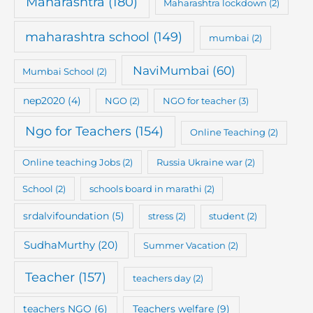
Maharashtra
(180)
Maharashtra lockdown
(2)
maharashtra school
(149)
mumbai
(2)
NaviMumbai
(60)
Mumbai School
(2)
nep2020
(4)
NGO
(2)
NGO for teacher
(3)
Ngo for Teachers
(154)
Online Teaching
(2)
Online teaching Jobs
(2)
Russia Ukraine war
(2)
School
(2)
schools board in marathi
(2)
srdalvifoundation
(5)
stress
(2)
student
(2)
SudhaMurthy
(20)
Summer Vacation
(2)
Teacher
(157)
teachers day
(2)
teachers NGO
(6)
Teachers welfare
(9)