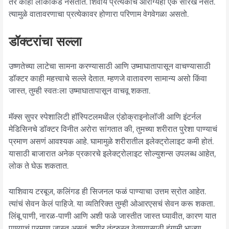
तर काही लोकांकडे नसतात. शिवाय प्रत्येकाचं आरोग्यही एक सारखं नसतं.
त्यामुळे वातावरणाचा प्रत्येकावर होणारा परिणाम वेगवेगळा असतो.
डॉक्टरांचा सल्ला
उष्णतेच्या लाटेचा सामना करण्यासाठी आणि उष्माघातापासून वाचण्यासाठी
डॉक्टर काही महत्त्वाचे सल्ले देतात. म्हणजे वातावरण सामान्य असो किंवा
जास्त, तुम्ही स्वतःला उष्माघातापासून वाचवू शकता.
मॅक्स सुपर स्पेशालिटी हॉस्पिटलमधील एंडोक्राइनोलॉजी आणि इंटर्नल
मेडिसिनचे डॉक्टर विनीत अरोरा सांगतात की, तुमच्या शरीरात पुरेशा पाण्याचं
प्रमाण असणं आवश्यक आहे. घामामुळे शरीरातील इलेक्ट्रोलाइट कमी होतं.
यासाठी बाजारात अनेक प्रकारचे इलेक्ट्रोलाइट सोल्युशन्स उपलब्ध आहेत,
लोक ते घेऊ शकतात.
याशिवाय टरबूज, कलिंगड ही सिजनल फळं पाण्याचा उत्तम स्रोत आहेत.
त्यांचं सेवन केलं पाहिजे. या व्यतिरिक्त तुम्ही ओआरएसचं सेवन करू शकता.
लिंबू पाणी, नारळ-पाणी आणि अशी फळे जास्तीत जास्त घ्यावीत, कारण यात
पाण्याचं प्रमाण जास्त असतं. शरीर तंदुरुस्त ठेवण्यासाठी हंगामी भाज्या