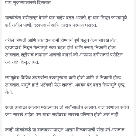
पाय सुजल्यासारखे दिसतात.
याचवेळेस शरीरातून वेगाने घाम बाहेर पडत असतो. हा घाम निघून जाण्यामुळे
शरीरातील पाणी, द्रवपदार्थ आणि क्षारांचं प्रमाण घसरतं.
वरील स्थिती आणि रक्तदाब कमी होण्यानं पूर्ण गळून गेल्यासारखं होतं.
द्रवपदार्थ निघून गेल्यामुळे रक्त घट्ट होतं आणि स्नायू निकामी होऊ
लागतात. शऱीराचं तापमान आणखी वाढलं की आपल्या शरीरातलं प्रोटिन
अक्षरशः शिजू लागतं.
त्यामुळेच विविध अवयवांना रक्तपुरवठा कमी होतो आणि ते निकामी होऊ
लागतात. यामुळे हार्ट अटॅकही येऊ शकतो. अवयव बंद पडत गेल्यामुळे मृत्यू
येतो.
आता उन्हाळा आलाय म्हटल्यावर तो सर्वांसाठीच आलाय. वातावरणाला सर्वच
जण सारखे आहेत. पण याचा सर्वांवरच सारखा परिणाम होतो असं नाही.
काही लोकांकडे या वातावरणापासून आराम मिळवण्याची संसाधनं असतात,