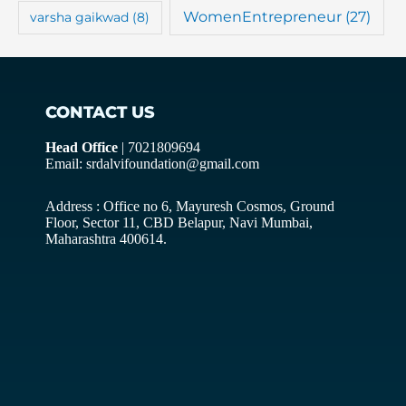
WomenEntrepreneur
(27)
varsha gaikwad
(8)
CONTACT US
Head Office
| 7021809694
Email: srdalvifoundation@gmail.com
Address : Office no 6, Mayuresh Cosmos, Ground
Floor, Sector 11, CBD Belapur, Navi Mumbai,
Maharashtra 400614.