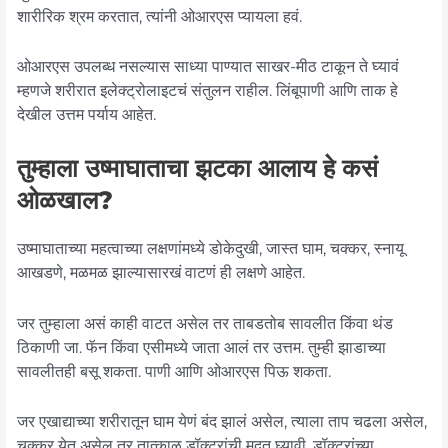
शारीरिक श्रम करतात, त्यांनी ओआरएस प्यायला हवं.
ओआरएस उपलब्ध नसल्यास साध्या पाण्यात साखर-मीठ टाकून ते घ्यावं
म्हणजे शरीरात इलेक्ट्रोलाइटचं संतुलन राहील. लिंबूपाणी आणि ताक हे
देखील उत्तम पर्याय आहेत.
तुम्हाला उष्माघाताचा झटका आलाय हे कसं
ओळखाल?
उष्माघाताच्या महत्वाच्या लक्षणांमध्ये डोकेदुखी, जास्त घाम, चक्कर, स्नायू
आखडणे, मळमळ झाल्यासारखं वाटणं ही लक्षणे आहेत.
जर तुम्हाला असं काही वाटत असेल तर ताबडतोब सावलीत किंवा थंड
ठिकाणी जा. फॅन किंवा एसीमध्ये जाता आलं तर उत्तम. तुम्ही झाडाच्या
सावलीतही बसू शकता. पाणी आणि ओआरएस पिऊ शकता.
जर एखाद्याच्या शरीरातून घाम येणं बंद झालं असेल, त्याला ताप चढला असेल,
चक्कर येत असेल तर तात्काळ डॉक्टरांची मदत घ्यावी. डॉक्टरांच्या