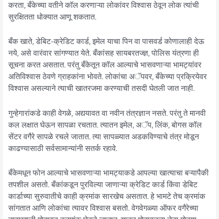
करता, बँकेच्या वतीने कॉल करणाऱ्या लोकांवर विश्वास ठेवून लोक त्यांची
सुरक्षितता धोक्यात आणू शकतात.
बँक खाते, डेबिट-क्रेडिट कार्ड, इमेल याचा पिन वा पासवर्ड कोणालाही देऊ
नये, असे वारंवार सांगण्यात येते. बँकांसह सायबरतज्ज्ञ, पोलिस यंत्रणा ही
सूचना करत असतात. परंतु बँकेतून कॉल आल्याचे भासवणाऱ्या भामट्यांवर
अतिविश्वास ठेवणे ग्राहकांना भोवते. लोकांचा अॅपवर, बँकेच्या प्रक्रियेवर
विश्वास असल्याने त्याची खातरजमा करण्याची तसदी घेतली जात नाही.
गुन्हेगारांकडे काही वेगळे, अद्ययावत वा नवीन तंत्रज्ञान नसते. परंतु ते मानवी
कल लक्षात घेऊन सापळा रचतात. त्यातन इमेल, अॅप, लिंक, बोगस कॉल
सेंटर वगैरे सापळे रचले जातात. त्या सापळ्यात अडकविण्याचे तंत्र मोडून
काढण्यासाठी सर्वसामान्यांनी सतर्क रहावे.
बँकेमधून फोन आल्याचे भासवणाऱ्या भामट्याकडे आपल्या खात्याचा बऱ्यापैकी
तपशील असतो. बँकांकडून पुरविल्या जाणाऱ्या क्रेडिट कार्ड किंवा डेबिट
कार्डाच्या सुरुवातीचे काही क्रमांक सारखेच असतात. हे भामटे तेच क्रमांक
सांगतात आणि लोकांचा त्यावर विश्वास बसतो. वेगवेगळ्या ऑफर वगैरेच्या