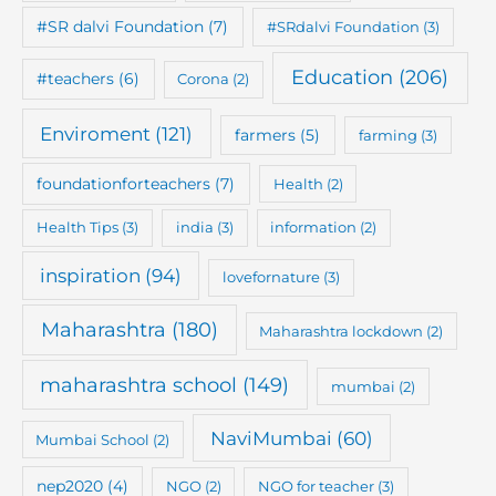
#SR dalvi Foundation
(7)
#SRdalvi Foundation
(3)
Education
(206)
#teachers
(6)
Corona
(2)
Enviroment
(121)
farmers
(5)
farming
(3)
foundationforteachers
(7)
Health
(2)
Health Tips
(3)
india
(3)
information
(2)
inspiration
(94)
lovefornature
(3)
Maharashtra
(180)
Maharashtra lockdown
(2)
maharashtra school
(149)
mumbai
(2)
NaviMumbai
(60)
Mumbai School
(2)
nep2020
(4)
NGO
(2)
NGO for teacher
(3)