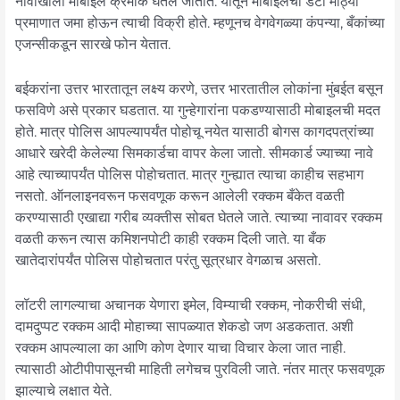
नावाखाली मोबाइल क्रमांक घेतले जातात. यातून मोबाइलचा डेटा मोठ्या
प्रमाणात जमा होऊन त्याची विक्री होते. म्हणूनच वेगवेगळ्या कंपन्या, बँकांच्या
एजन्सीकडून सारखे फोन येतात.
बईकरांना उत्तर भारतातून लक्ष्य करणे, उत्तर भारतातील लोकांना मुंबईत बसून
फसविणे असे प्रकार घडतात. या गुन्हेगारांना पकडण्यासाठी मोबाइलची मदत
होते. मात्र पोलिस आपल्यापर्यंत पोहोचू नयेत यासाठी बोगस कागदपत्रांच्या
आधारे खरेदी केलेल्या सिमकार्डचा वापर केला जातो. सीमकार्ड ज्याच्या नावे
आहे त्याच्यापर्यंत पोलिस पोहोचतात. मात्र गुन्ह्यात त्याचा काहीच सहभाग
नसतो. ऑनलाइनवरून फसवणूक करून आलेली रक्कम बँकेत वळती
करण्यासाठी एखाद्या गरीब व्यक्तीस सोबत घेतले जाते. त्याच्या नावावर रक्कम
वळती करून त्यास कमिशनपोटी काही रक्कम दिली जाते. या बँक
खातेदारांपर्यंत पोलिस पोहोचतात परंतु सूत्रधार वेगळाच असतो.
लॉटरी लागल्याचा अचानक येणारा इमेल, विम्याची रक्कम, नोकरीची संधी,
दामदुप्पट रक्कम आदी मोहाच्या सापळ्यात शेकडो जण अडकतात. अशी
रक्कम आपल्याला का आणि कोण देणार याचा विचार केला जात नाही.
त्यासाठी ओटीपीपासूनची माहिती लगेचच पुरविली जाते. नंतर मात्र फसवणूक
झाल्याचे लक्षात येते.