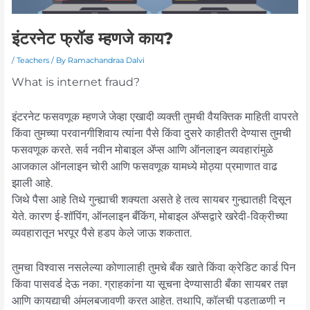
इंटरनेट फ्रॉड म्हणजे काय?
/
Teachers
/ By
Ramachandraa Dalvi
What is internet fraud?
इंटरनेट फसवणूक म्हणजे जेव्हा एखादी व्यक्ती तुमची वैयक्तिक माहिती वापरते
किंवा तुमच्या परवानगीशिवाय त्यांना पैसे किंवा दुसरे काहीतरी देण्यास तुमची
फसवणूक करते. सर्व नवीन मोबाइल ॲप्स आणि ऑनलाइन व्यवहारांमुळे
आजकाल ऑनलाइन चोरी आणि फसवणूक यामध्ये मोठ्या प्रमाणात वाढ
झाली आहे.
जिथे पैसा आहे तिथे गुन्ह्याची शक्यता असते हे तत्व सायबर गुन्ह्यातही दिसून
येते. कारण ई-शॉपिंग, ऑनलाइन बँकिंग, मोबाइल ॲप्सद्वारे खरेदी-विक्रीच्या
व्यवहारातून भरपूर पैसे हडप केले जाऊ शकतात.
तुमचा विश्वास नसलेल्या कोणालाही तुमचे बँक खाते किंवा क्रेडिट कार्ड पिन
किंवा पासवर्ड देऊ नका. ग्राहकांना या सूचना देण्यासाठी बँका सायबर तज्ञ
आणि कायद्याची अंमलबजावणी करत आहेत. तथापि, कॉलची पडताळणी न