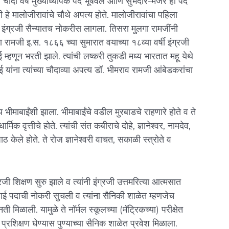
नी चौदा वर्षे मुख्याध्यापक पद भूषवले आणि सुभेदार-मेजर ही पदे
हे मालोजीरावांचे चौथे अपत्य होते. मालोजीरावांचा पहिला
ा इंग्रजी सैन्यातच नोकरीस लागला. तिसरा मुलगा रामजींनी
 रामजी इ.स. १८६६ च्या सुमारात वयाच्या १८व्या वर्षी इंग्रजी
 म्हणून भरती झाले. त्यांची लष्करी तुकडी मध्य भारतात महू येथे
यांना त्यांच्या चौदाव्या अपत्य डॉ. भीमराव रामजी आंबेडकरांचा
य भीमाबाईंशी झाला. भीमाबाईंचे वडील मुरबाडचे राहणारे होते व ते
्मिक वृत्तीचे होते. त्यांची संत कबीराचे दोहे, ज्ञानेश्वर, नामदेव,
ठ केले होते. ते रोज ज्ञानेश्वरी वाचत, सकाळी स्त्रोते व
जी शिक्षण सुरु झाले व त्यांनी इंग्रजी उत्तमरित्या आत्मसात
 शिपाई पदाची नोकरी सुचली व त्यांना सैनिकी शाळेत म्हणजेच
ती मिळाली. यामुळे ते नॉर्मल स्कूलच्या (मॅट्रिकच्या) परीक्षेत
ी प्रशिक्षण घेण्यास पुण्याच्या सैनिक शाळेत प्रवेश मिळाला.