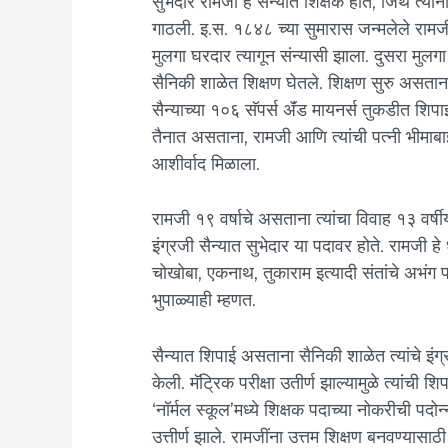
सुभेदार रामजी हे सैन्यात शिक्षक होते, जिथे त्यां
गाठली. इ.स. १८४८ च्या सुमारास जन्मलेले रामजी 
मुलगा घरदार त्यागून संन्यासी झाला. दुसरा मुलग
सैनिकी शाळेत शिक्षण घेतले. शिक्षण सुरु असताना
सैन्याच्या १०६ सॅपर्स ॲंड मायनर्स तुकडीत शिपाई
तैनात असताना, रामजी आणि त्यांची पत्नी भीमाबाई 
आशीर्वाद मिळाला.
रामजी १९ वर्षाचे असताना त्यांचा विवाह १३ वर्षी
इंग्रजी सैन्यात सुभेदार या पदावर होते. रामजी हे धार
चोखोबा, एकनाथ, तुकाराम इत्यादी संतांचे अभंग पा
भुपाळ्याही म्हणत.
सैन्यात शिपाई असताना सैनिकी शाळेत त्यांचे इंग्र
केली. मॅट्रिक परीक्षा उतीर्ण झाल्यामुळे त्यांची
‘नॉर्मल स्कूल’मध्ये शिक्षक पदाच्या नोकरीची पदोन्न
उत्तीर्ण झाले. रामजींना उत्तम शिक्षण बनवण्यासाठ