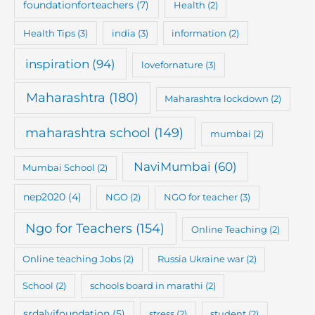
foundationforteachers
(7)
Health
(2)
Health Tips
(3)
india
(3)
information
(2)
inspiration
(94)
lovefornature
(3)
Maharashtra
(180)
Maharashtra lockdown
(2)
maharashtra school
(149)
mumbai
(2)
NaviMumbai
(60)
Mumbai School
(2)
nep2020
(4)
NGO
(2)
NGO for teacher
(3)
Ngo for Teachers
(154)
Online Teaching
(2)
Online teaching Jobs
(2)
Russia Ukraine war
(2)
School
(2)
schools board in marathi
(2)
srdalvifoundation
(5)
stress
(2)
student
(2)