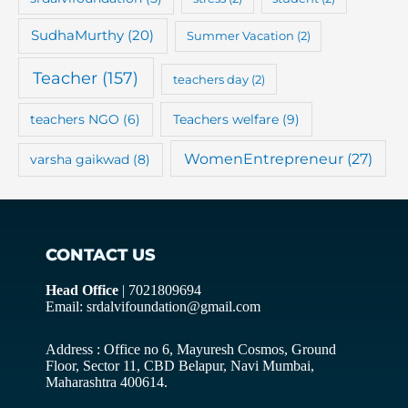
SudhaMurthy
(20)
Summer Vacation
(2)
Teacher
(157)
teachers day
(2)
teachers NGO
(6)
Teachers welfare
(9)
WomenEntrepreneur
(27)
varsha gaikwad
(8)
CONTACT US
Head Office
| 7021809694
Email: srdalvifoundation@gmail.com
Address : Office no 6, Mayuresh Cosmos, Ground
Floor, Sector 11, CBD Belapur, Navi Mumbai,
Maharashtra 400614.