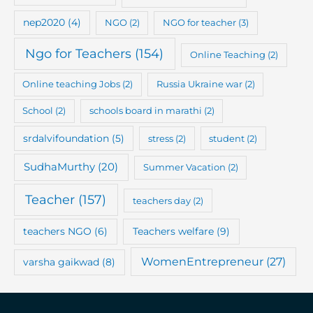
nep2020
(4)
NGO
(2)
NGO for teacher
(3)
Ngo for Teachers
(154)
Online Teaching
(2)
Online teaching Jobs
(2)
Russia Ukraine war
(2)
School
(2)
schools board in marathi
(2)
srdalvifoundation
(5)
stress
(2)
student
(2)
SudhaMurthy
(20)
Summer Vacation
(2)
Teacher
(157)
teachers day
(2)
teachers NGO
(6)
Teachers welfare
(9)
WomenEntrepreneur
(27)
varsha gaikwad
(8)