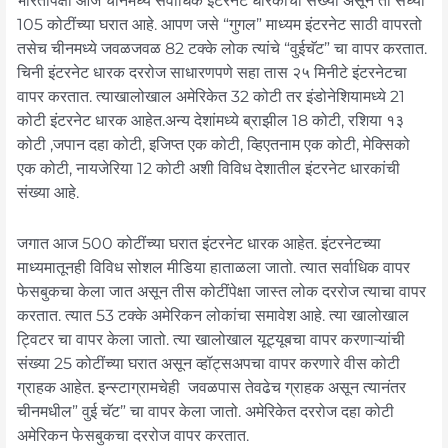
भारतापेक्षा आज चीनमध्ये सर्वाधिक इंटरनेट धारकांची संख्या असून ती सध्या
105 कोटींच्या घरात आहे. आपण जसे “गुगल” माध्यम इंटरनेट साठी वापरतो
तसेच चीनमध्ये जवळजवळ 82 टक्के लोक त्यांचे “वुईचॅट” चा वापर करतात.
चिनी इंटरनेट धारक दररोज साधारणपणे सहा तास २५ मिनीटे इंटरनेटचा
वापर करतात. त्याखालोखाल अमेरिकेत 32 कोटी तर इंडोनेशियामध्ये 21
कोटी इंटरनेट धारक आहेत.अन्य देशांमध्ये ब्राझील 18 कोटी, रशिया १३
कोटी ,जपान दहा कोटी, इजिप्त एक कोटी, व्हिएतनाम एक कोटी, मेक्सिको
एक कोटी, नायजेरिया 12 कोटी अशी विविध देशातील इंटरनेट धारकांची
संख्या आहे.
जगात आज 500 कोटींच्या घरात इंटरनेट धारक आहेत. इंटरनेटच्या
माध्यमातूनही विविध सोशल मीडिया हाताळला जातो. त्यात सर्वाधिक वापर
फेसबुकचा केला जात असून तीस कोटींपेक्षा जास्त लोक दररोज त्याचा वापर
करतात. त्यात 53 टक्के अमेरिकन लोकांचा समावेश आहे. त्या खालोखाल
ट्विटर चा वापर केला जातो. त्या खालोखाल यूट्यूबचा वापर करणाऱ्यांची
संख्या 25 कोटींच्या घरात असून व्हॉट्सअपचा वापर करणारे वीस कोटी
ग्राहक आहेत. इन्स्टाग्रामचेही जवळपास तेवढेच ग्राहक असून त्यानंतर
चीनमधील” वुई चॅट” चा वापर केला जातो. अमेरिकेत दररोज दहा कोटी
अमेरिकन फेसबुकचा दररोज वापर करतात.