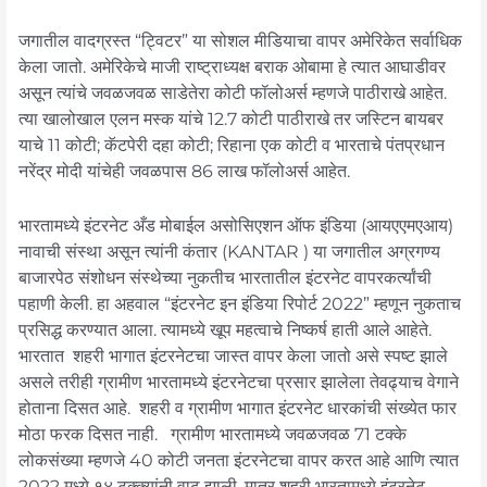
जगातील वादग्रस्त “ट्विटर” या सोशल मीडियाचा वापर अमेरिकेत सर्वाधिक
केला जातो. अमेरिकेचे माजी राष्ट्राध्यक्ष बराक ओबामा हे त्यात आघाडीवर
असून त्यांचे जवळजवळ साडेतेरा कोटी फॉलोअर्स म्हणजे पाठीराखे आहेत.
त्या खालोखाल एलन मस्क यांचे 12.7 कोटी पाठीराखे तर जस्टिन बायबर
याचे 11 कोटी; कॅटपेरी दहा कोटी; रिहाना एक कोटी व भारताचे पंतप्रधान
नरेंद्र मोदी यांचेही जवळपास 86 लाख फॉलोअर्स आहेत.
भारतामध्ये इंटरनेट अँड मोबाईल असोसिएशन ऑफ इंडिया (आयएएमएआय)
नावाची संस्था असून त्यांनी कंतार (KANTAR ) या जगातील अग्रगण्य
बाजारपेठ संशोधन संस्थेच्या नुकतीच भारतातील इंटरनेट वापरकर्त्यांची
पहाणी केली. हा अहवाल “इंटरनेट इन इंडिया रिपोर्ट 2022” म्हणून नुकताच
प्रसिद्ध करण्यात आला. त्यामध्ये खूप महत्वाचे निष्कर्ष हाती आले आहेते.
भारतात शहरी भागात इंटरनेटचा जास्त वापर केला जातो असे स्पष्ट झाले
असले तरीही ग्रामीण भारतामध्ये इंटरनेटचा प्रसार झालेला तेवढ्याच वेगाने
होताना दिसत आहे. शहरी व ग्रामीण भागात इंटरनेट धारकांची संख्येत फार
मोठा फरक दिसत नाही. ग्रामीण भारतामध्ये जवळजवळ 71 टक्के
लोकसंख्या म्हणजे 40 कोटी जनता इंटरनेटचा वापर करत आहे आणि त्यात
2022 मध्ये १४ टक्क्यांनी वाढ झाली. मात्र शहरी भारतामध्ये इंटरनेट