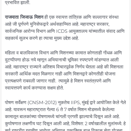
प्रभावित झाली.
राजमाता जिजाऊ मिशन
ही एक स्वायत्त तांत्रिक आणि सल्लागार संस्था
आहे जी पूर्णपणे युनिसेफद्वारे अर्थसहाय्यित आहे. महाराष्ट्र सरकार,
सार्वजनिक आरोग्य विभाग आणि ICDS आयुक्तालय यांच्यातील संवाद आणि
सहकार्य सुलभ करणे हा त्याचा मुख्य उद्देश आहे.
महिला व बालविकास विभाग आणि मिशनच्या कामात कोणताही गोंधळ आणि
दुटप्पीपणा होऊ नये म्हणून अभियानाची भूमिका स्पष्टपणे मांडण्यात आली
आहे. महाराष्ट्र राज्याने अतिशय विचारपूर्वक निर्णय घेतला आहे की मिशनला
सरकारी आर्थिक मदत मिळणार नाही आणि मिशनद्वारे कोणतीही योजना
प्रत्यक्षपणे राबवली जाणार नाही. त्यामुळे हे मिशन स्वतंत्रपणे आणि
स्वायत्तपणे कार्य करण्यास सक्षम होते.
पोषण सर्वेक्षण (CNSM-2012) नुकतेच IIPS, मुंबई द्वारे आयोजित केले गेले
आहे. यावरून महाराष्ट्रात गेल्या 6 ते 7 वर्षात मिशन मोडमध्ये केलेल्या
कामातून बालकांच्या पोषणामध्ये चांगली प्रगती झाल्याचे दिसून आले आहे.
कुपोषणात लक्षणीय घट दिसून आली आहे, विशेषत: 2 वर्षाखालील मुलांमध्ये. हे
सर्व राष्ट्रीय ग्रामीण आरोग्य अभियान, एकात्मिक बाल विकास सेवा योजना