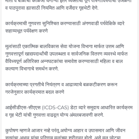
माता व बाळाची काळजी घेणाऱ्या इतर व्यक्तींची पूर्ण पोषणाविषयीची उजळणी
व पाठपुरावा ह्यासाठी नियमित आणि दर्जेदार गृहभेटी देणे.
कार्यक्रमाची गुणवत्ता सुनिश्चित करण्यासाठी अंगणवाडी पर्यवेक्षिके व्दारे
सहाय्यभूत पर्यवेक्षण करणे
मुलांसाठी एकात्मिक बालविकास सेवा योजना विभागा मार्फत उत्तम आणि
गुणवत्तापूर्ण खाद्यपदार्थांची उपलब्धता व सार्वजनिक वितरण व्यवस्थे मार्फत
वैविध्यपूर्ण अतिरिक्त अन्नघटकांचा समावेश करण्यासाठी महिला व बाल
कल्याण विभागाचे समर्थन करणे.
कार्यक्रमाच्या प्रगतीचे नियंत्रण व आढाव्याचे बळकटीकरण करून
गरजेनुसार कार्यक्रमात बदल करणे
आईसीडीएस-सीएएस (ICDS-CAS) डेटा व्दारे समुदाय आधारित कार्यक्रम
व गृह भेटी यांची गुणवत्ता वाढवून योग्य अंमलबजावणी करणे.
कुपोषण म्हणजे आजार नव्हे परंतू अयोग्य आहार व उपासमार आणि जीवन
सत्वांचा अभाव यांचा परिणाम मुलांच्या शरीरावर होतो, असे मुल छोट्या