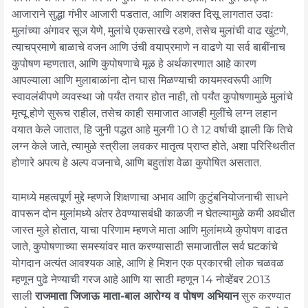
आजाराने सुद्धा गंभीर आजारी पडतात, आणि अशक्त दिसू लागतात उदाः
मुलांच्या अंगावर सूज येणे, मुलांचे एकसारखे रडणे, तसेच मुलांची वाढ खुंटणे,
त्याचप्रमाणे बाळाचे वजन आणि उंची वयाप्रमाणे न वाढणे या सर्व बाबींनाच
कुपोषण म्हणतात, आणि कुपोषणाचे मूळ हे अर्थकारणात आहे कारण
आपल्याला आणि मुलाबाळांना दोन घास मिळण्याची कायमस्वरूपी आणि
स्वावलंबीपणे व्यवस्था जो पर्यंत तयार होत नाही, तो पर्यंत कुपोषणामुळे मुलांचे
मृत्यू होणे सुरूच राहील, तसेच काही समाजात आजही मुलींचे लग्न लहान
वयात केले जातात, हि जुनी पद्धत आहे मुलगी 10 ते 12 वर्षाची झाली कि तिचे
लग्न केले जाते, त्यामुळे स्त्रीला लवकर मातृत्व प्राप्त होते, अशा परिस्थितीत
होणारे अपत्य हे अल्प वजनाचे, आणि बहुतांश वेळा कुपोषित असतात.
यामध्ये महत्वपूर्ण मुद्दे म्हणजे शिक्षणाचा अभाव आणि कुटुंबनियोजनाची साधने
वापरून दोन मुलांमध्ये अंतर ठेवण्यासबंधी काळजी न घेतल्यामुळे कमी अवधीत
जास्त मुले होतात, याचा परिणाम म्हणजे माता आणि मुलांमध्ये कुपोषण वाढत
जाते, कुपोषणाच्या समस्यांवर मात करण्यासाठी समाजातील सर्व घटकांचे
योगदान अत्यंत आवश्यक आहे, आणि हे मिशन एक प्रकारची लोक चळवळ
म्हणून पुढे नेण्याची गरज आहे आणि या साठी म्हणून 14 नोव्हेंबर 2013
साली
राजमाता
जिजाऊ माता-बाल आरोग्य व पोषण अभियान
सुरु करण्यात