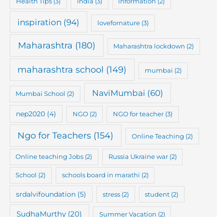
Health Tips
(3)
india
(3)
information
(2)
inspiration
(94)
lovefornature
(3)
Maharashtra
(180)
Maharashtra lockdown
(2)
maharashtra school
(149)
mumbai
(2)
NaviMumbai
(60)
Mumbai School
(2)
nep2020
(4)
NGO
(2)
NGO for teacher
(3)
Ngo for Teachers
(154)
Online Teaching
(2)
Online teaching Jobs
(2)
Russia Ukraine war
(2)
School
(2)
schools board in marathi
(2)
srdalvifoundation
(5)
stress
(2)
student
(2)
SudhaMurthy
(20)
Summer Vacation
(2)