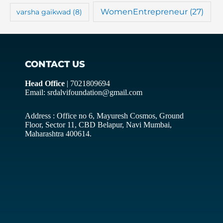
WomenEntrepreneur
(27)
varsha gaikwad
(8)
CONTACT US
Head Office
| 7021809694
Email: srdalvifoundation@gmail.com
Address : Office no 6, Mayuresh Cosmos, Ground
Floor, Sector 11, CBD Belapur, Navi Mumbai,
Maharashtra 400614.