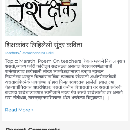
शिक्षकांवर लिहिलेली सुंदर कविता
Teachers
/
Ramachandraa Dalvi
Topic: Marathi Poem On teachers शिक्षक म्हणजे विशाल वृक्षच
असतो,ज्याच्य फांदी फांदीतून सळसळत असतात बेदरकारपणेज्ञानाची
पानंत्याच्याच छायेखाली सौख्य लाभतेअज्ञानाच्या उन्हात न्हाऊन
निघालेल्याअस्फुट चित्कांरांनाकिंवा त्याच्याच रेषेखाली अधांतरीलटकेली
असतातकित्येक भावनांच्या डोहात भिजूननतमस्तक झालेली इवालाल्या
चेहऱ्याचीनिरागस अक्षरेशिक्षक नसतो कधीच बिचारातोच तर असतो सर्वस्वी
बादशहा शाळेचात्याच्याच स्वमीत्वाने महत्व येत असते शाळेलातोच तर असतो
खरा संशोधक, शास्त्रज्ञनखशिखान्त अंधर भरलेल्या चिमूकल्या […]
Read More »
Recent Comments