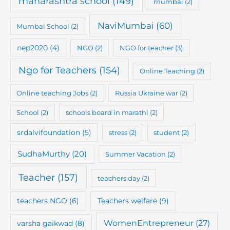
maharashtra school
(149)
mumbai
(2)
NaviMumbai
(60)
Mumbai School
(2)
nep2020
(4)
NGO
(2)
NGO for teacher
(3)
Ngo for Teachers
(154)
Online Teaching
(2)
Online teaching Jobs
(2)
Russia Ukraine war
(2)
School
(2)
schools board in marathi
(2)
srdalvifoundation
(5)
stress
(2)
student
(2)
SudhaMurthy
(20)
Summer Vacation
(2)
Teacher
(157)
teachers day
(2)
teachers NGO
(6)
Teachers welfare
(9)
WomenEntrepreneur
(27)
varsha gaikwad
(8)