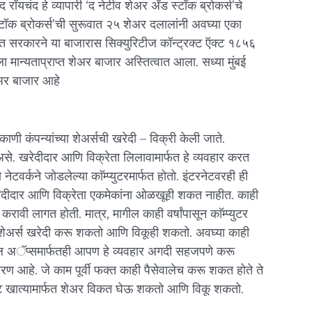
 रॉयचंद हे व्यापारी ‘द नेटीव शेअर अँड स्टॉक ब्रोकर्स’चे
टॉक ब्रोकर्स’ची सुरूवात २५ शेअर दलालांनी अवघ्या एका
 सरकारने या बाजारास सिक्युरिटीज कॉन्ट्रक्ट ऍक्ट १८५६
ा मान्यताप्राप्त शेअर बाजार अस्तित्वात आला. सध्या मुंबई
ेअर बाजार आहे
ी कंपन्यांच्या शेअर्सची खरेदी – विक्री केली जाते.
 असे. खरेदीदार आणि विक्रेता लिलावामार्फत हे व्यवहार करत
 नेटवर्कने जोडलेल्या काॅम्प्युटरमार्फत होतो. इंटरनेटवरही ही
ेदीदार आणि विक्रेता एकमेकांना ओळखूही शकत नाहीत. काही
 करावी लागत होती. मात्र, मागील काही वर्षांपासून काॅम्प्युटर
 शेअर्स खरेदी करू शकतो आणि विकूही शकतो. अवघ्या काही
ोबाइल अॅप्समार्फतही आपण हे व्यवहार अगदी सहजपणे करू
दाहरण आहे. जे काम पूर्वी फक्त काही पैसेवालेच करू शकत होते ते
ॅट खात्यामार्फत शेअर विकत घेऊ शकतो आणि विकू शकतो.