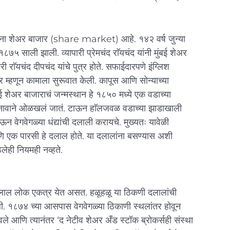
जुना शेअर बाजार (share market) आहे. १४२ वर्ष जुन्या
८७५ साली झाली. व्यापारी प्रेमचंद राॅयचंद यांनी मुंबई शेअर
ारी राॅयचंद दीपचंद यांचे पुत्र होते. सफाईदारपणे इंग्लिश
कर म्हणून कामाला सुरूवात केली. कापूस आणि सोन्याच्या
ई शेअर बाजाराचं जन्मस्थान हे १८५० मध्ये एक वडाच्या
कल नावाने ओळखलं जातं. टाऊन हाॅलजवळ वडाच्या झाडाखाली
 वेगवेगळ्या धंद्यांची दलाली करायचे. मुख्यतः यावेळी
णि एक पारसी हे दलाल होते. या दलालांना बसण्यास अशी
लेही नियमही नव्हते.
दलाल लोक एकत्र येत असत. हळूहळू या ठिकणी दलालांची
ागली. १८७४ च्या आसपास वेगवेगळ्या ठिकाणी स्थलांतर होवून
वले आणि त्यानंतर ‘द नेटीव शेअर अँड स्टॉक ब्रोकर्सही संस्था