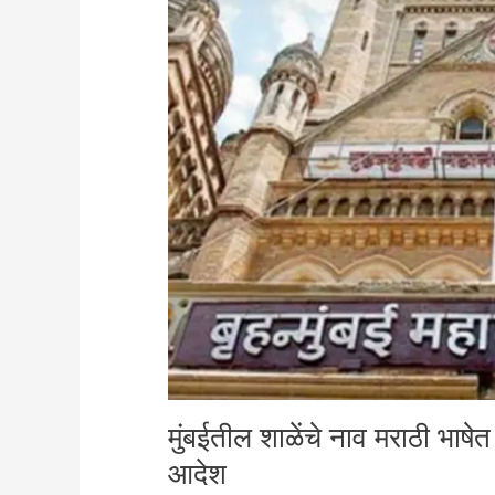
शाळेंचे
नाव
मराठी
भाषेत
लिहिणे
बंधनकारक,
बीएमसीने
जारी
केला
आदेश
मुंबईतील शाळेंचे नाव मराठी भाष
आदेश