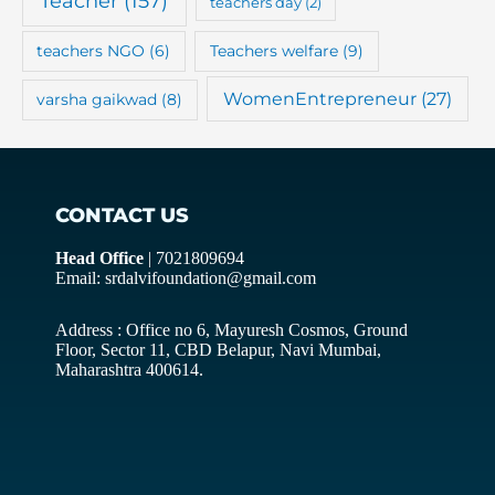
Teacher
(157)
teachers day
(2)
teachers NGO
(6)
Teachers welfare
(9)
WomenEntrepreneur
(27)
varsha gaikwad
(8)
CONTACT US
Head Office
| 7021809694
Email: srdalvifoundation@gmail.com
Address : Office no 6, Mayuresh Cosmos, Ground
Floor, Sector 11, CBD Belapur, Navi Mumbai,
Maharashtra 400614.