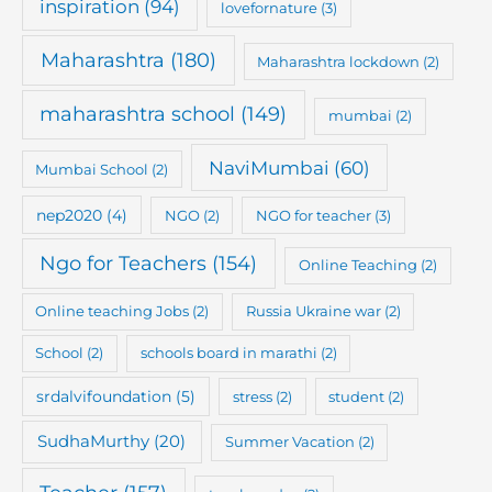
inspiration
(94)
lovefornature
(3)
Maharashtra
(180)
Maharashtra lockdown
(2)
maharashtra school
(149)
mumbai
(2)
NaviMumbai
(60)
Mumbai School
(2)
nep2020
(4)
NGO
(2)
NGO for teacher
(3)
Ngo for Teachers
(154)
Online Teaching
(2)
Online teaching Jobs
(2)
Russia Ukraine war
(2)
School
(2)
schools board in marathi
(2)
srdalvifoundation
(5)
stress
(2)
student
(2)
SudhaMurthy
(20)
Summer Vacation
(2)