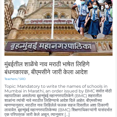
शाळेंचे
नाव
मराठी
भाषेत
लिहिणे
बंधनकारक,
बीएमसीने
जारी
केला
आदेश
मुंबईतील शाळेंचे नाव मराठी भाषेत लिहिणे
बंधनकारक, बीएमसीने जारी केला आदेश
Teachers
/
SRD
Topic: Mandatory to write the names of schools in
Mumbai in Marathi, an order issued by BMC सर्वात मोठी
महापालिका असलेल्या बृहन्मुंबई महानगरपालिकेने (BMC) शहरातील
शाळांना त्यांची नावे मराठीत लिहिण्याचे आदेश दिले आहेत. बीएमसीच्या
म्हणण्यानुसार, मराठीत नाव लिहिलेले फलक सहज दिसतील अशा ठिकाणी
लावावेत. बृहन्मुंबई महानगरपालिकेच्या (BMC) शिक्षणाधिकाऱ्यांनी यासंदर्भात
एक परिपत्रक जारी केले असून, त्यानुसार […]