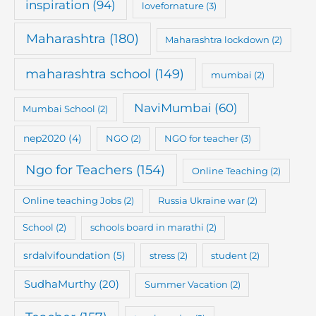
inspiration
(94)
lovefornature
(3)
Maharashtra
(180)
Maharashtra lockdown
(2)
maharashtra school
(149)
mumbai
(2)
NaviMumbai
(60)
Mumbai School
(2)
nep2020
(4)
NGO
(2)
NGO for teacher
(3)
Ngo for Teachers
(154)
Online Teaching
(2)
Online teaching Jobs
(2)
Russia Ukraine war
(2)
School
(2)
schools board in marathi
(2)
srdalvifoundation
(5)
stress
(2)
student
(2)
SudhaMurthy
(20)
Summer Vacation
(2)