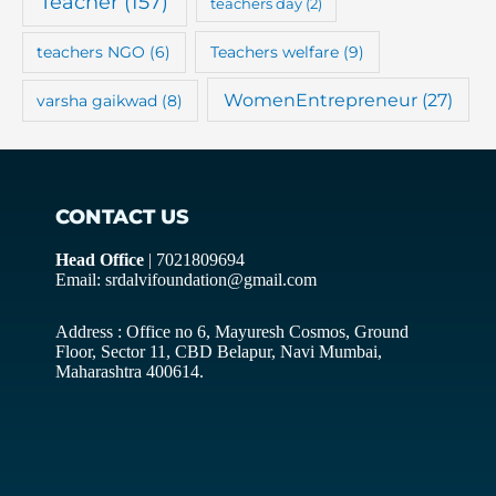
Teacher
(157)
teachers day
(2)
teachers NGO
(6)
Teachers welfare
(9)
WomenEntrepreneur
(27)
varsha gaikwad
(8)
CONTACT US
Head Office
| 7021809694
Email: srdalvifoundation@gmail.com
Address : Office no 6, Mayuresh Cosmos, Ground
Floor, Sector 11, CBD Belapur, Navi Mumbai,
Maharashtra 400614.