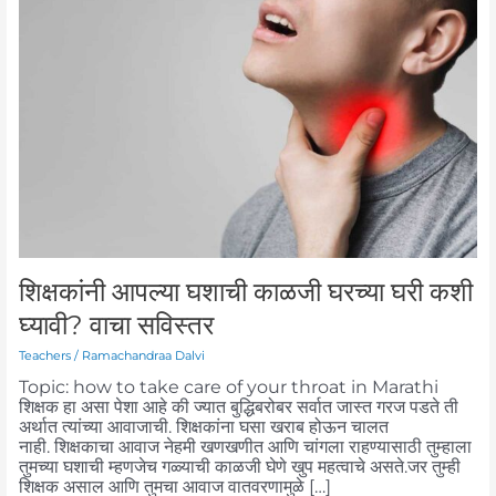
आपल्या
घशाची
काळजी
घरच्या
घरी
कशी
घ्यावी?
वाचा
सविस्तर
शिक्षकांनी आपल्या घशाची काळजी घरच्या घरी कशी
घ्यावी? वाचा सविस्तर
Teachers
/
Ramachandraa Dalvi
Topic: how to take care of your throat in Marathi
शिक्षक हा असा पेशा आहे की ज्यात बुद्धिबरोबर सर्वात जास्त गरज पडते ती
अर्थात त्यांच्या आवाजाची. शिक्षकांना घसा खराब होऊन चालत
नाही. शिक्षकाचा आवाज नेहमी खणखणीत आणि चांगला राहण्यासाठी तुम्हाला
तुमच्या घशाची म्हणजेच गळ्याची काळजी घेणे खुप महत्वाचे असते.जर तुम्ही
शिक्षक असाल आणि तुमचा आवाज वातवरणामुळे […]