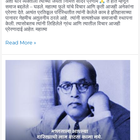
अशा थोर व्यक्तीला त्यांच्या जयंती निमित्त सादर प्रणाम
ते होते म्हणून
समाज बद्दलेले – घडले. महात्मा फुले यांचे विचार आणि कृती आजही अनेकांना
प्रेरणा देते. अत्यंत प्रतिकूल परिस्थितीत त्यांनी केलेले काम हे इतिहासाच्या
पानावर नेहमीच अतुलनीय ठरले आहे. त्यांनी सत्यशोधक समाजाची स्थापना
केली. त्यासोबतच त्यांनी लिहिलेले ग्रंथ आणि त्यातील विचार आजही
प्रेरणादाई आहेत. महात्मा
Read More »
डॉ.
बाबासाहेब
आंबेडकर