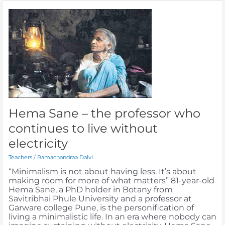
Hema
Sane
–
the
professor
who
continues
to
live
without
electricity
Hema Sane – the professor who
continues to live without
electricity
Teachers
/
Ramachandraa Dalvi
“Minimalism is not about having less. It’s about
making room for more of what matters” 81-year-old
Hema Sane, a PhD holder in Botany from
Savitribhai Phule University and a professor at
Garware college Pune, is the personification of
living a minimalistic life. In an era where nobody can