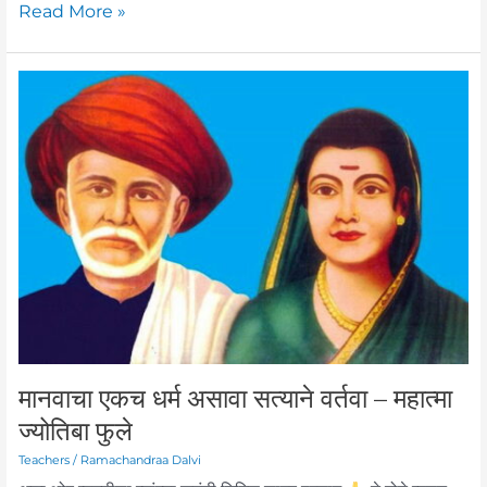
Read More »
मानवाचा
एकच
धर्म
असावा
सत्याने
वर्तवा
–
महात्मा
ज्योतिबा
फुले
मानवाचा एकच धर्म असावा सत्याने वर्तवा – महात्मा
ज्योतिबा फुले
Teachers
/
Ramachandraa Dalvi