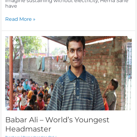
imagine sustaining without electricity, Hema Sane
have
Read More »
Babar
Ali
–
World’s
Youngest
Headmaster
Babar Ali – World’s Youngest
Headmaster