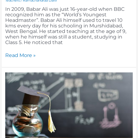
Teachers
/
Ramachandraa Dalvi
In 2009, Babar Ali was just 16-year-old when BBC
recognized him as the “World’s Youngest
Headmaster”. Babar Ali himself used to travel 10
kms every day for his schooling in Murshidabad,
West Bengal. He started teaching at the age of 9,
when he himself was still a student, studying in
Class 5. He noticed that
Read More »
3
Investment
Tips
for
College
Students