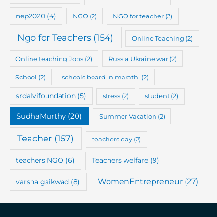
nep2020
(4)
NGO
(2)
NGO for teacher
(3)
Ngo for Teachers
(154)
Online Teaching
(2)
Online teaching Jobs
(2)
Russia Ukraine war
(2)
School
(2)
schools board in marathi
(2)
srdalvifoundation
(5)
stress
(2)
student
(2)
SudhaMurthy
(20)
Summer Vacation
(2)
Teacher
(157)
teachers day
(2)
teachers NGO
(6)
Teachers welfare
(9)
WomenEntrepreneur
(27)
varsha gaikwad
(8)