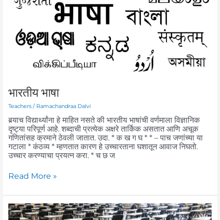
भारतीय भाषा
Teachers
/
Ramachandraa Dalvi
बर्‍याच विद्यार्थ्यांना हे माहित नसते की भारतीय भाषांची वर्णमाला विज्ञानिक
दृष्ट्या परिपूर्ण आहे. शब्दाची प्रत्येक अक्षरे तार्किक असतात आणि अचूक
गणितांसह क्रमाने ठेवली जातात. उदा. * क ख ग घ * * – पाच जणांच्या या
गटाला * कंठव्य * म्हणतात कारण हे उच्चारताना घशातून आवाज निघतो.
उच्चार करण्याचा प्रयत्न करा. * च छ ज
Read More »
दहावी
आणि